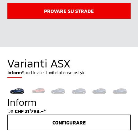
PROVARE SU STRADE
Varianti ASX
Inform
Sport
Invite+
Invite
Intense
Instyle
Inform
Da
CHF 21'798.–*
CONFIGURARE