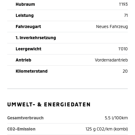
Hubraum
1'193
Leistung
71
Fahrzeugart
Neues Fahrzeug
1. Inverkehrsetzung
Leergewicht
1'010
Antrieb
Vorderradantrieb
Kilometerstand
20
UMWELT- & ENERGIEDATEN
Gesamtverbrauch
5.5 l/100km
CO2-Emission
125 g C02/km (kombi)