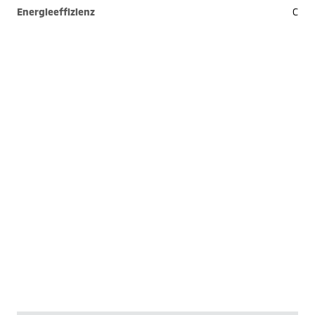
Energieeffizienz
C