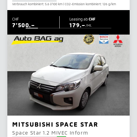
Verbrauch kombiniert: 5.6 l/100 km | CO2-Emission kombiniert: 126 g/km
CHF
Leasing ab
CHF
7'500.–
179.–
/Mt.
MITSUBISHI SPACE STAR
Space Star 1.2 MIVEC Inform