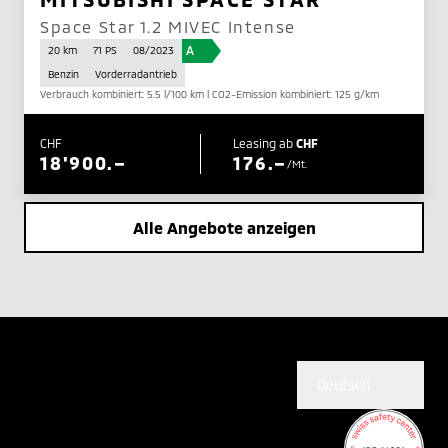
Space Star 1.2 MIVEC Intense
A
20 km
71 PS
08/2023
Benzin
Vorderradantrieb
Verbrauch kombiniert: 5.5 l/100 km | CO2-Emission kombiniert: 125 g/km
CHF
Leasing ab
CHF
18'900.–
176.–
/Mt.
Alle Angebote anzeigen
Deutsch