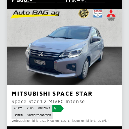
/Mt.
MITSUBISHI SPACE STAR
Space Star 1.2 MIVEC Intense
A
20 km
71 PS
08/2023
Benzin
Vorderradantrieb
Verbrauch kombiniert: 5.5 l/100 km | CO2-Emission kombiniert: 125 g/km