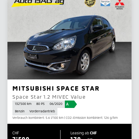
MITSUBISHI SPACE STAR
Space Star 1.2 MIVEC Value
A
132'500 km
80 PS
06/2020
Benzin
Vorderradantrieb
Verbrauch kombiniert: 5.6 l/100 km | CO2-Emission kombiniert: 126 g/km
CHF
Leasing ab
CHF
7'500.–
179.–