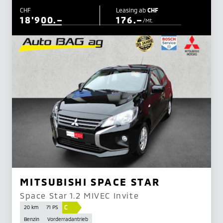
CHF
Leasing ab
CHF
18'900.–
176.–
/Mt.
MITSUBISHI SPACE STAR
Space Star 1.2 MIVEC Invite
C
20 km
71 PS
Benzin
Vorderradantrieb