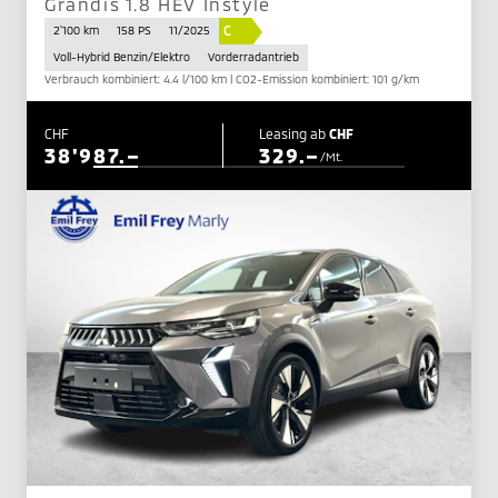
Grandis 1.8 HEV Instyle
C
2'100 km
158 PS
11/2025
Voll-Hybrid Benzin/Elektro
Vorderradantrieb
Verbrauch kombiniert: 4.4 l/100 km | CO2-Emission kombiniert: 101 g/km
CHF
Leasing ab
CHF
38'987.–
329.–
/Mt.