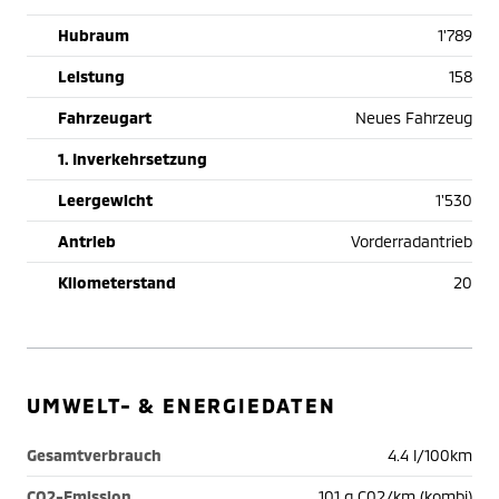
Hubraum
1'789
Leistung
158
Fahrzeugart
Neues Fahrzeug
1. Inverkehrsetzung
Leergewicht
1'530
Antrieb
Vorderradantrieb
Kilometerstand
20
UMWELT- & ENERGIEDATEN
Gesamtverbrauch
4.4 l/100km
CO2-Emission
101 g C02/km (kombi)