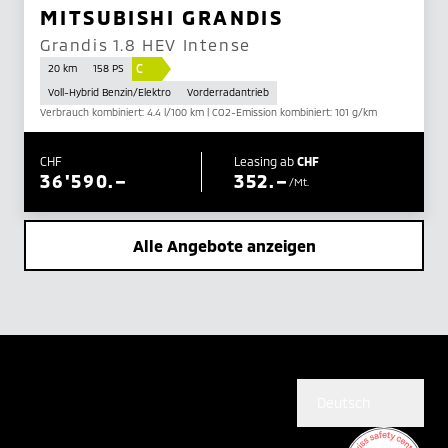
MITSUBISHI GRANDIS
Grandis 1.8 HEV Intense
C
20 km
158 PS
Voll-Hybrid Benzin/Elektro
Vorderradantrieb
Verbrauch kombiniert: 4.4 l/100 km | CO2-Emission kombiniert: 101 g/km
CHF
Leasing ab
CHF
36'590.–
352.–
/Mt.
Alle Angebote anzeigen
Deutsch