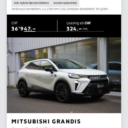
Voll-Hybrid Benzin/Elektro
Vorderradantrieb
Verbrauch kombiniert: 4.4 l/100 km | CO2-Emission kombiniert: 101 g/km
CHF
Leasing ab
CHF
36'947.–
324.–
/Mt.
MITSUBISHI GRANDIS