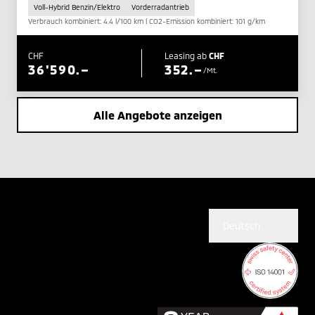
Voll-Hybrid Benzin/Elektro
Vorderradantrieb
Verbrauch kombiniert: 4.4 l/100 km | CO2-Emission kombiniert: 101 g/km
CHF
Leasing ab
CHF
36'590.–
352.–
/Mt.
Alle Angebote anzeigen
Deutsch