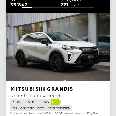
33'847.–
271.–
/Mt.
MITSUBISHI GRANDIS
Grandis 1.8 HEV Instyle
C
2'100 km
158 PS
11/2025
Voll-Hybrid Benzin/Elektro
Vorderradantrieb
Verbrauch kombiniert: 4.4 l/100 km | CO2-Emission kombiniert: 101 g/km