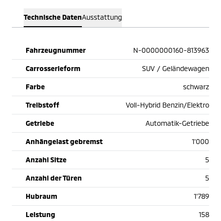
Technische Daten
Ausstattung
Fahrzeugnummer
N-0000000160-813963
Carrosserieform
SUV / Geländewagen
Farbe
schwarz
Treibstoff
Voll-Hybrid Benzin/Elektro
Getriebe
Automatik-Getriebe
Anhängelast gebremst
1'000
Anzahl Sitze
5
Anzahl der Türen
5
Hubraum
1'789
Leistung
158