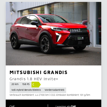
MITSUBISHI GRANDIS
Grandis 1.8 HEV Invite+
C
20 km
158 PS
Voll-Hybrid Benzin/Elektro
Vorderradantrieb
Verbrauch kombiniert: 4.4 l/100 km | CO2-Emission kombiniert: 101 g/km
CHF
Leasing ab
CHF