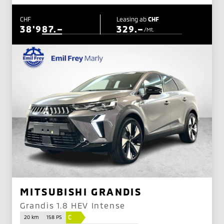
CHF
Leasing ab
CHF
38'987.–
329.–
/Mt.
MITSUBISHI GRANDIS
Grandis 1.8 HEV Intense
C
20 km
158 PS