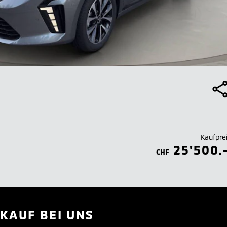
Kaufpre
25'500.
CHF
KAUF BEI UNS