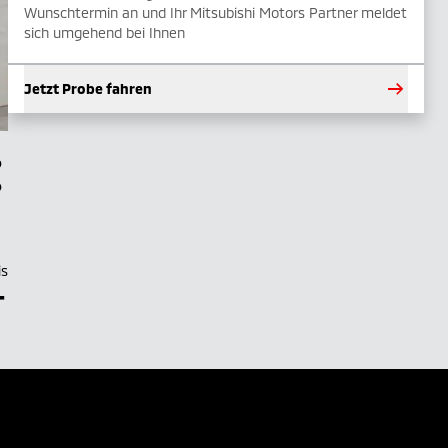
Wunschtermin an und Ihr Mitsubishi Motors Partner meldet
sich umgehend bei Ihnen
Jetzt Probe fahren
is
–