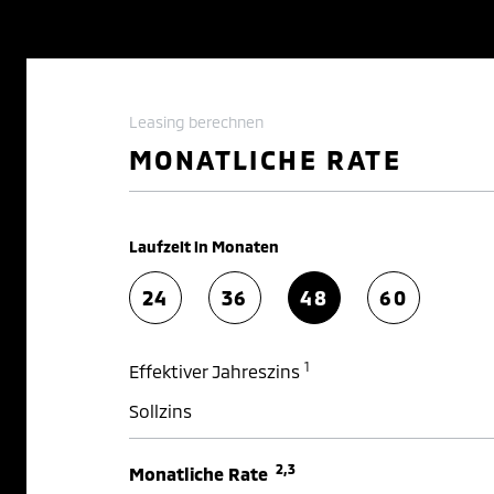
Leasing berechnen
MONATLICHE RATE
Laufzeit in Monaten
24
36
48
60
1
Effektiver Jahreszins
Sollzins
2,3
Monatliche Rate