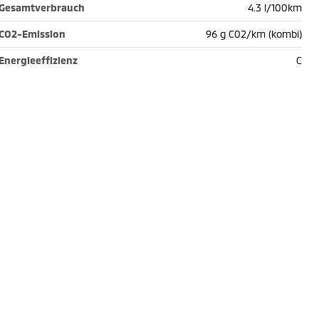
Gesamtverbrauch
4.3 l/100km
CO2-Emission
96 g C02/km (kombi)
Energieeffizienz
C