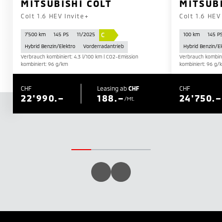
MITSUBISHI COLT
MITSUB
Colt 1.6 HEV Invite+
Colt 1.6 HEV
C
7'500 km
145 PS
11/2025
100 km
145 P
Hybrid Benzin/Elektro
Vorderradantrieb
Hybrid Benzin/El
Verbrauch kombiniert: 4.3 l/100 km | CO2-Emission
Verbrauch kombini
kombiniert: 96 g/km
kombiniert: 96 g/
CHF
Leasing ab
CHF
CHF
22'990.–
188.–
24'750.–
/Mt.