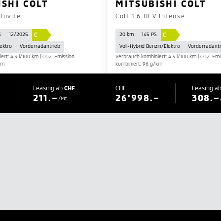
ISHI COLT
MITSUBISHI COLT
 Invite
Colt 1.6 HEV Intense
C
C
S
12/2025
20 km
145 PS
ektro
Vorderradantrieb
Voll-Hybrid Benzin/Elektro
Vorderradantr
ert: 4.3 l/100 km | CO2-Emission
Verbrauch kombiniert: 4.3 l/100 km | CO2-Emi
km
kombiniert: 96 g/km
Leasing ab
CHF
CHF
Leasing a
211.–
26'998.–
308.–
/Mt.