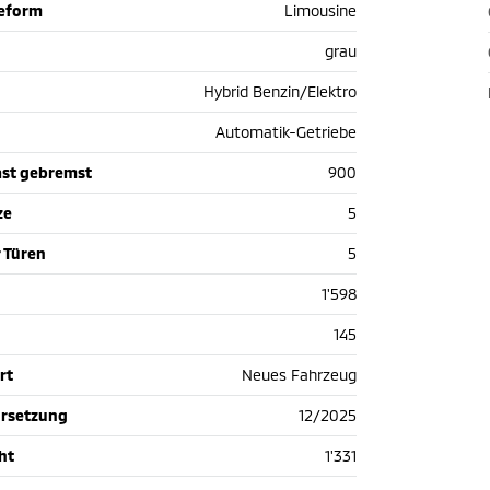
ieform
Limousine
grau
Hybrid Benzin/Elektro
Automatik-Getriebe
st gebremst
900
ze
5
 Türen
5
1'598
145
rt
Neues Fahrzeug
hrsetzung
12/2025
ht
1'331