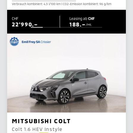
Verbrauch kombiniert: 4.3 l/100 km | CO2-Emission kombiniert: 96 g/km
CHF
Leasing ab
CHF
22'990.–
188.–
/Mt.
MITSUBISHI COLT
Colt 1.6 HEV Instyle