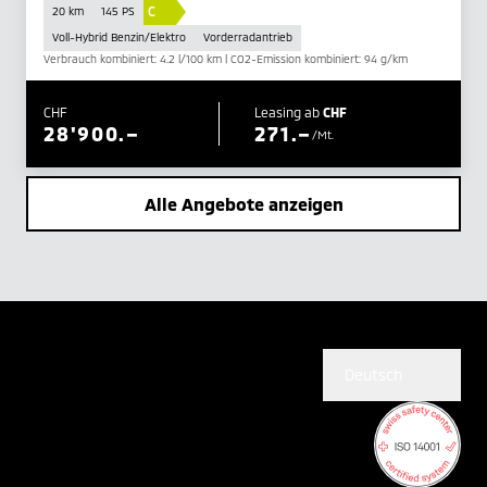
C
20 km
145 PS
Voll-Hybrid Benzin/Elektro
Vorderradantrieb
Verbrauch kombiniert: 4.2 l/100 km | CO2-Emission kombiniert: 94 g/km
CHF
Leasing ab
CHF
28'900.–
271.–
/Mt.
Alle Angebote anzeigen
Deutsch