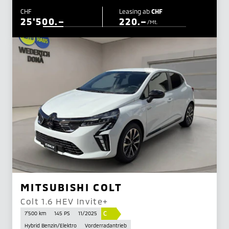
CHF
Leasing ab
CHF
25'500.–
220.–
/Mt.
MITSUBISHI COLT
Colt 1.6 HEV Invite+
C
7'500 km
145 PS
11/2025
Hybrid Benzin/Elektro
Vorderradantrieb