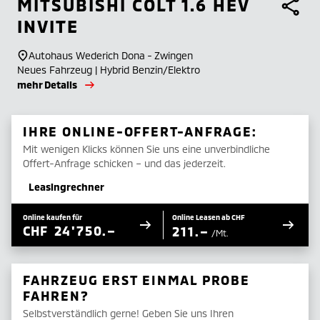
MITSUBISHI
COLT 1.6 HEV
INVITE
Autohaus Wederich Dona - Zwingen
Neues Fahrzeug | Hybrid Benzin/Elektro
mehr Details
IHRE ONLINE-OFFERT-ANFRAGE:
Mit wenigen Klicks können Sie uns eine unverbindliche
Offert-Anfrage schicken – und das jederzeit.
Leasingrechner
Online kaufen für
Online Leasen ab CHF
CHF
24'750.–
211.–
/Mt.
FAHRZEUG ERST EINMAL PROBE
FAHREN?
Selbstverständlich gerne! Geben Sie uns Ihren