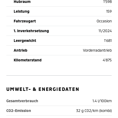
Hubraum
1'598
Leistung
159
Fahrzeugart
Occasion
1. Inverkehrsetzung
11/2024
Leergewicht
1'681
Antrieb
Vorderradantrieb
Kilometerstand
4'875
UMWELT- & ENERGIEDATEN
Gesamtverbrauch
1.4 l/100km
CO2-Emission
32 g C02/km (kombi)