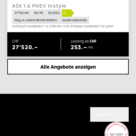
ASX 1.6 PHEV Instyle
C
27'750 km
159 PS
10/2024
Plug-in-Hybrid Benzin/Elektro
Vorderradantrieb
Verbrauch kombiniert: 1.4 l/100 km | CO2-Emission kombiniert: 32 g/km
CHF
Leasing ab
CHF
27'520.–
253.–
/Mt.
Alle Angebote anzeigen
Deutsch