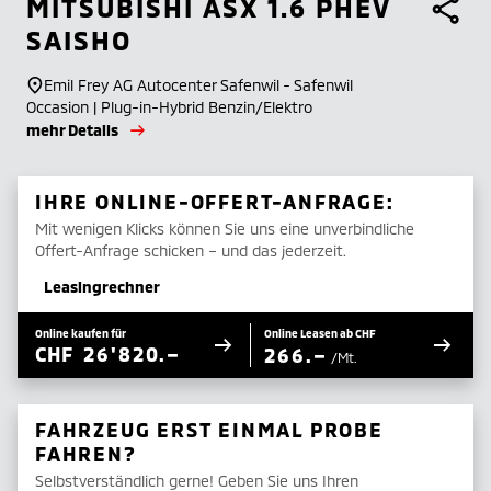
MITSUBISHI
ASX 1.6 PHEV
SAISHO
Emil Frey AG Autocenter Safenwil - Safenwil
Occasion | Plug-in-Hybrid Benzin/Elektro
mehr Details
IHRE ONLINE-OFFERT-ANFRAGE:
Mit wenigen Klicks können Sie uns eine unverbindliche
Offert-Anfrage schicken – und das jederzeit.
Leasingrechner
Online kaufen für
Online Leasen ab CHF
CHF
26'820.–
266.–
/Mt.
FAHRZEUG ERST EINMAL PROBE
FAHREN?
Selbstverständlich gerne! Geben Sie uns Ihren