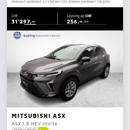
Verbrauch kombiniert: 4.4 l/100 km | CO2-Emission kombiniert: 100 g/km
CHF
Leasing ab
CHF
31'297.–
256.–
/Mt.
MITSUBISHI ASX
ASX 1.8 HEV Invite