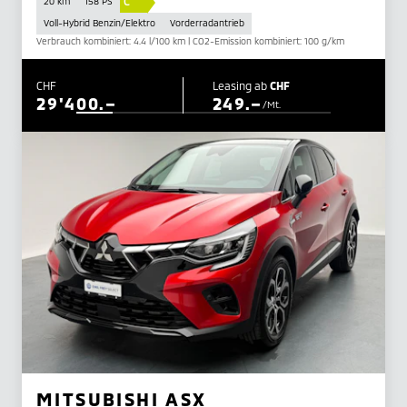
C
20 km
158 PS
Voll-Hybrid Benzin/Elektro
Vorderradantrieb
Verbrauch kombiniert: 4.4 l/100 km | CO2-Emission kombiniert: 100 g/km
CHF
Leasing ab
CHF
29'400.–
249.–
/Mt.
MITSUBISHI ASX