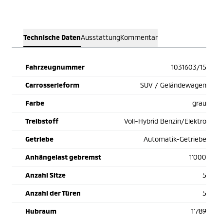
Technische Daten
Ausstattung
Kommentar
Fahrzeugnummer
1031603/15
Carrosserieform
SUV / Geländewagen
Farbe
grau
Treibstoff
Voll-Hybrid Benzin/Elektro
Getriebe
Automatik-Getriebe
Anhängelast gebremst
1'000
Anzahl Sitze
5
Anzahl der Türen
5
Hubraum
1'789