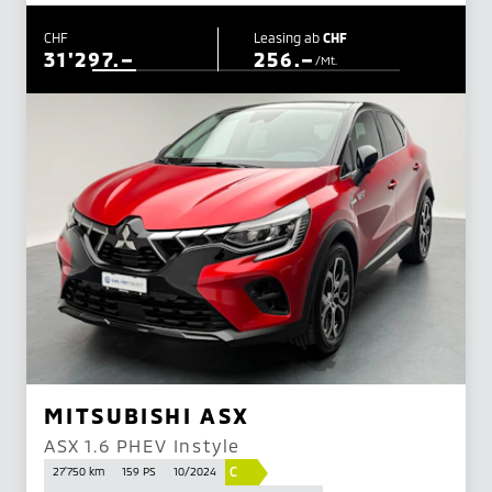
CHF
Leasing ab
CHF
31'297.–
256.–
/Mt.
MITSUBISHI ASX
ASX 1.6 PHEV Instyle
C
27'750 km
159 PS
10/2024