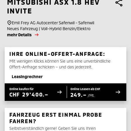
MITSUBISHI
ASX 1.8 HEV
INVITE
Emil Frey AG Autocenter Safenwil - Safenwil
Neues Fahrzeug | Voll-Hybrid Benzin/Elektro
mehr Details
IHRE ONLINE-OFFERT-ANFRAGE:
Mit wenigen Klicks können Sie uns eine unverbindliche
Offert-Anfrage schicken – und das jederzeit.
Leasingrechner
Online kaufen für
Online Leasen ab CHF
CHF
29'400.–
249.–
/Mt.
FAHRZEUG ERST EINMAL PROBE
FAHREN?
Selbstverständlich gerne! Geben Sie uns Ihren