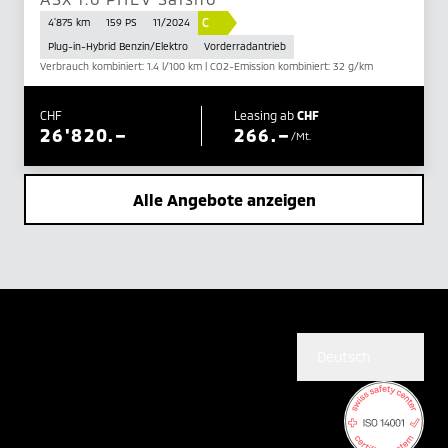
C
4'875 km
159 PS
11/2024
Plug-in-Hybrid Benzin/Elektro
Vorderradantrieb
Verbrauch kombiniert: 1.4 l/100 km | CO2-Emission kombiniert: 32 g/km
CHF
Leasing ab
CHF
26'820.–
266.–
/Mt.
Alle Angebote anzeigen
Deutsch