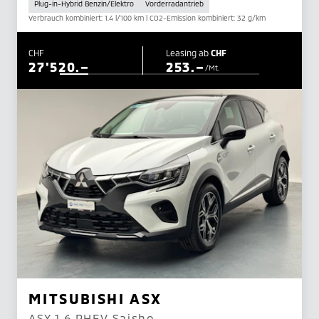
Plug-in-Hybrid Benzin/Elektro
Vorderradantrieb
Verbrauch kombiniert: 1.4 l/100 km | CO2-Emission kombiniert: 32 g/km
CHF
Leasing ab
CHF
27'520.–
253.–
/Mt.
MITSUBISHI ASX
ASX 1.6 PHEV Saisho