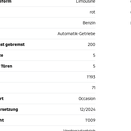
ieform
Limousine
rot
Benzin
Automatik-Getriebe
st gebremst
200
ze
5
 Türen
5
1'193
71
rt
Occasion
hrsetzung
12/2024
ht
1'009
Vorderradantrieb