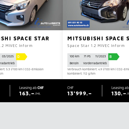
ISHI SPACE STAR
MITSUBISHI SPACE 
1.2 MIVEC Inform
Space Star 1.2 MIVEC Inform
D
B
03/2025
100 km
71 PS
11/2023
radantrieb
Benzin
Vorderradantrieb
ert: 5.3 l/100 km | CO2-Emission
Verbrauch kombiniert: 4.9 l/100 km | CO2-Emi
/km
kombiniert: 112 g/km
Leasing ab
CHF
CHF
Leasing a
163.–
13'999.–
130.–
/Mt.
/