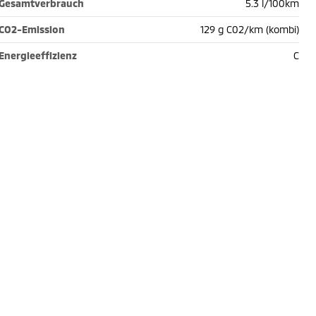
Gesamtverbrauch
5.3 l/100km
CO2-Emission
129 g C02/km (kombi)
Energieeffizienz
C