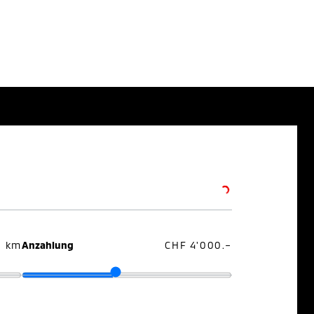
0 km
Anzahlung
CHF 4'000.–