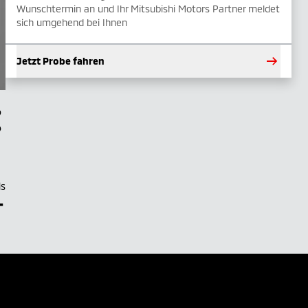
Wunschtermin an und Ihr Mitsubishi Motors Partner meldet
sich umgehend bei Ihnen
Jetzt Probe fahren
is
–