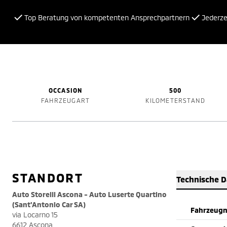
Top Beratung von kompetenten Ansprechpartnern
Jederzei
OCCASION
500
FAHRZEUGART
KILOMETERSTAND
STANDORT
Technische 
Auto Storelli Ascona - Auto Luserte Quartino
(Sant'Antonio Car SA)
Fahrzeug
via Locarno 15
6612 Ascona