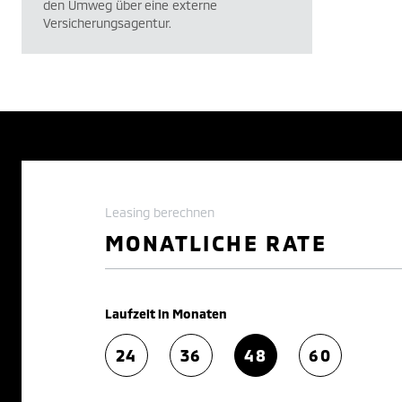
den Umweg über eine externe
Versicherungsagentur.
Leasing berechnen
MONATLICHE RATE
Laufzeit in Monaten
24
36
48
60