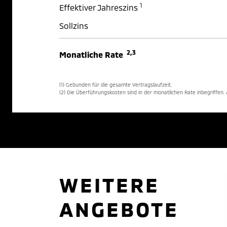
1
Effektiver Jahreszins
Sollzins
2,3
Monatliche Rate
(1) Gebunden für die gesamte Vertragslaufzeit.
(2) Die Überführungskosten sind in der monatlichen Rate inbegriffen
WEITERE
ANGEBOTE