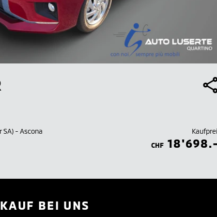
R
r SA) - Ascona
Kaufpre
18'698.
CHF
KAUF BEI UNS