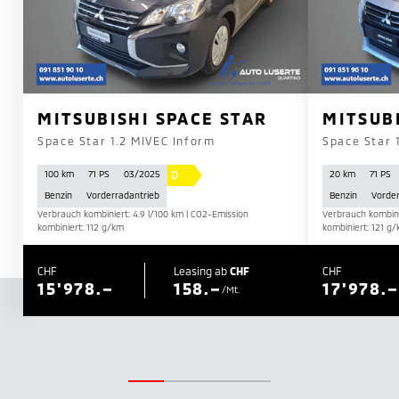
MITSUBISHI SPACE STAR
MITSUB
Space Star 1.2 MIVEC Inform
Space Star 
D
100 km
71 PS
03/2025
20 km
71 PS
Benzin
Vorderradantrieb
Benzin
Vorder
Verbrauch kombiniert: 4.9 l/100 km | CO2-Emission
Verbrauch kombini
kombiniert: 112 g/km
kombiniert: 121 g
CHF
Leasing ab
CHF
CHF
15'978.–
158.–
17'978.–
/Mt.