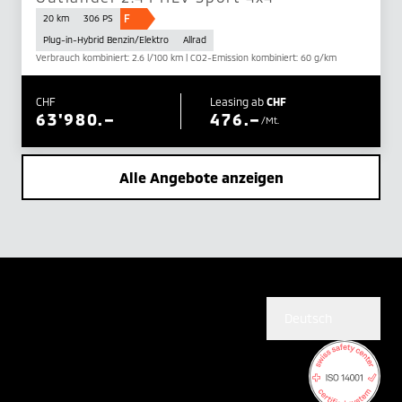
F
20 km
306 PS
Plug-in-Hybrid Benzin/Elektro
Allrad
Verbrauch kombiniert: 2.6 l/100 km | CO2-Emission kombiniert: 60 g/km
CHF
Leasing ab
CHF
63'980.–
476.–
/Mt.
Alle Angebote anzeigen
Deutsch