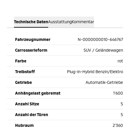
Technische Daten
Ausstattung
Kommentar
Fahrzeugnummer
N-0000000010-646767
Carrosserieform
SUV / Geländewagen
Farbe
rot
Treibstoff
Plug-in-Hybrid Benzin/Elektro
Getriebe
Automatik-Getriebe
Anhängelast gebremst
1'600
Anzahl Sitze
5
Anzahl der Türen
5
Hubraum
2'360