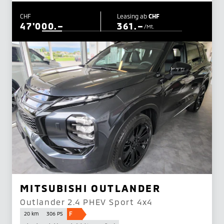
CHF
Leasing ab
CHF
47'000.–
361.–
/Mt.
MITSUBISHI OUTLANDER
Outlander 2.4 PHEV Sport 4x4
F
20 km
306 PS