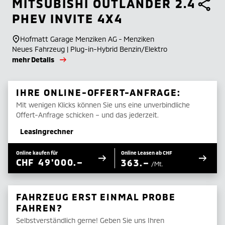
MITSUBISHI
OUTLANDER 2.4
PHEV INVITE 4X4
Hofmatt Garage Menziken AG - Menziken
Neues Fahrzeug | Plug-in-Hybrid Benzin/Elektro
mehr Details
IHRE ONLINE-OFFERT-ANFRAGE:
Mit wenigen Klicks können Sie uns eine unverbindliche
Offert-Anfrage schicken – und das jederzeit.
Leasingrechner
Online kaufen für
Online Leasen ab CHF
CHF
49'000.–
363.–
/Mt.
FAHRZEUG ERST EINMAL PROBE
FAHREN?
Selbstverständlich gerne! Geben Sie uns Ihren