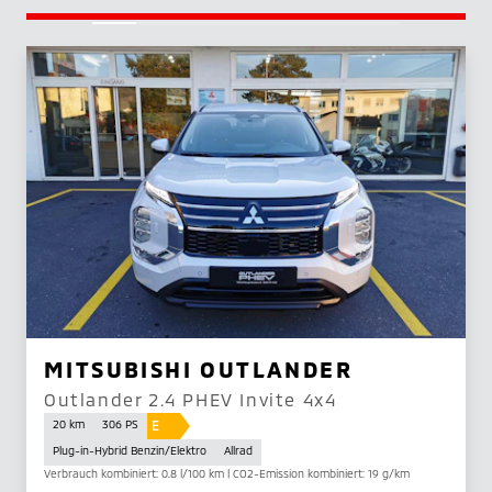
MITSUBISHI OUTLANDER
Outlander 2.4 PHEV Invite 4x4
E
20 km
306 PS
Plug-in-Hybrid Benzin/Elektro
Allrad
Verbrauch kombiniert: 0.8 l/100 km | CO2-Emission kombiniert: 19 g/km