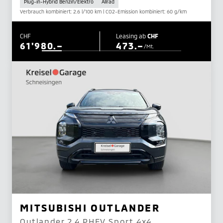
Plug-in-Hybrid Benzin/Elektro
Allrad
Verbrauch kombiniert: 2.6 l/100 km | CO2-Emission kombiniert: 60 g/km
CHF
Leasing ab
CHF
61'980.–
473.–
/Mt.
MITSUBISHI OUTLANDER
Outlander 2.4 PHEV Sport 4x4