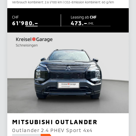
Verbrauch kombiniert: 2.6 l/100 km | CO2-Emission kombiniert: 60 g/km
CHF
Leasing ab
CHF
61'980.–
473.–
/Mt.
MITSUBISHI OUTLANDER
Outlander 2.4 PHEV Sport 4x4