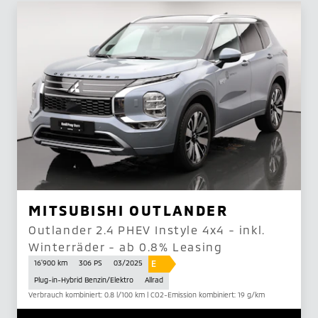
MITSUBISHI OUTLANDER
Outlander 2.4 PHEV Instyle 4x4 - inkl.
Winterräder - ab 0.8% Leasing
E
16'900 km
306 PS
03/2025
Plug-in-Hybrid Benzin/Elektro
Allrad
Verbrauch kombiniert: 0.8 l/100 km | CO2-Emission kombiniert: 19 g/km