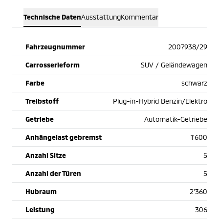
Technische Daten
Ausstattung
Kommentar
Fahrzeugnummer
2007938/29
Carrosserieform
SUV / Geländewagen
Farbe
schwarz
Treibstoff
Plug-in-Hybrid Benzin/Elektro
Getriebe
Automatik-Getriebe
Anhängelast gebremst
1'600
Anzahl Sitze
5
Anzahl der Türen
5
Hubraum
2'360
Leistung
306