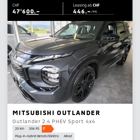
CHF
Leasing ab
CHF
47'600.–
446.–
/Mt.
MITSUBISHI OUTLANDER
Outlander 2.4 PHEV Sport 4x4
F
20 km
306 PS
Plug-in-Hybrid Benzin/Elektro
Allrad