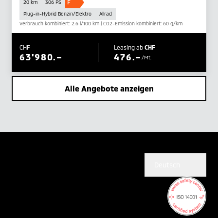
F
20 km
306 PS
Plug-in-Hybrid Benzin/Elektro
Allrad
Verbrauch kombiniert: 2.6 l/100 km | CO2-Emission kombiniert: 60 g/km
CHF
Leasing ab
CHF
63'980.–
476.–
/Mt.
Alle Angebote anzeigen
Deutsch