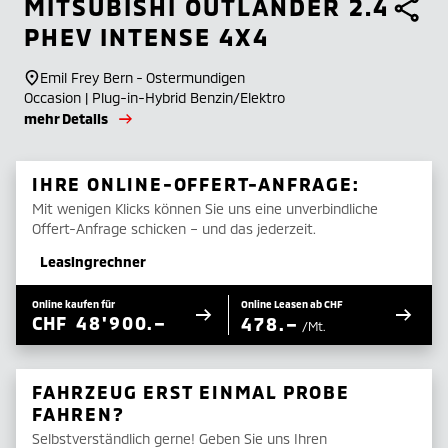
MITSUBISHI
OUTLANDER 2.4
PHEV INTENSE 4X4
Emil Frey Bern - Ostermundigen
Occasion | Plug-in-Hybrid Benzin/Elektro
mehr Details
IHRE ONLINE-OFFERT-ANFRAGE:
Mit wenigen Klicks können Sie uns eine unverbindliche
Offert-Anfrage schicken – und das jederzeit.
Leasingrechner
Online kaufen für
Online Leasen ab CHF
CHF
48'900.–
478.–
/Mt.
FAHRZEUG ERST EINMAL PROBE
FAHREN?
Selbstverständlich gerne! Geben Sie uns Ihren