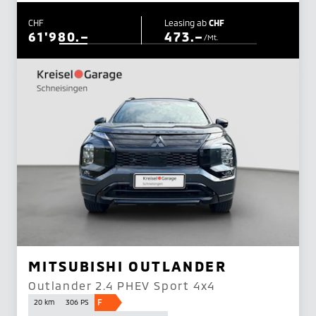
CHF
Leasing ab
CHF
61'980.–
473.–
/Mt.
MITSUBISHI OUTLANDER
Outlander 2.4 PHEV Sport 4x4
F
20 km
306 PS