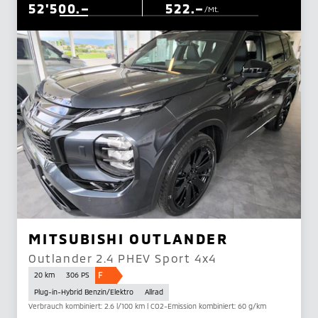
52'500.–
522.–
/Mt.
MITSUBISHI OUTLANDER
Outlander 2.4 PHEV Sport 4x4
F
20 km
306 PS
Plug-in-Hybrid Benzin/Elektro
Allrad
Verbrauch kombiniert: 2.6 l/100 km | CO2-Emission kombiniert: 60 g/km