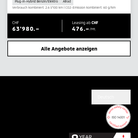
Plug-in-Hybrid Benzin/Elektro
Allrad
Verbrauch kombiniert: 2.6 l/100 km | CO2-Emission kombiniert: 60 g/km
CHF
Leasing ab
CHF
63'980.–
476.–
/Mt.
Alle Angebote anzeigen
Deutsch