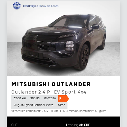
MITSUBISHI OUTLANDER
Outlander 2.4 PHEV Sport 4x4
F
3'800 km
306 PS
06/2026
Plug-in-Hybrid Benzin/Elektro
Allrad
Verbrauch kombiniert: 2.6 l/100 km | CO2-Emission kombiniert: 60 g/km
CHF
Leasing ab
CHF