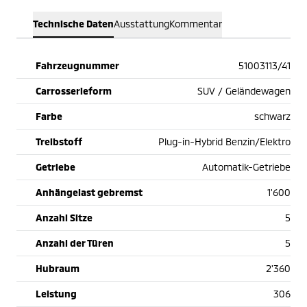
Technische Daten
Ausstattung
Kommentar
Fahrzeugnummer
51003113/41
Carrosserieform
SUV / Geländewagen
Farbe
schwarz
Treibstoff
Plug-in-Hybrid Benzin/Elektro
Getriebe
Automatik-Getriebe
Anhängelast gebremst
1'600
Anzahl Sitze
5
Anzahl der Türen
5
Hubraum
2'360
Leistung
306