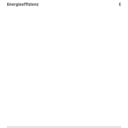
Energieeffizienz
E