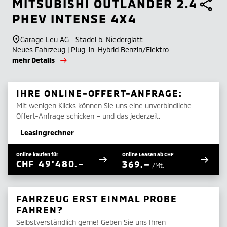
MITSUBISHI
OUTLANDER 2.4
PHEV INTENSE 4X4
Garage Leu AG - Stadel b. Niederglatt
Neues Fahrzeug | Plug-in-Hybrid Benzin/Elektro
mehr Details
IHRE ONLINE-OFFERT-ANFRAGE:
Mit wenigen Klicks können Sie uns eine unverbindliche
Offert-Anfrage schicken – und das jederzeit.
Leasingrechner
Online kaufen für
Online Leasen ab CHF
CHF
49'480.–
369.–
/Mt.
FAHRZEUG ERST EINMAL PROBE
FAHREN?
Selbstverständlich gerne! Geben Sie uns Ihren