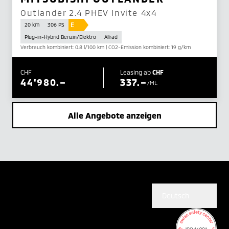
Outlander 2.4 PHEV Invite 4x4
E
20 km
306 PS
Plug-in-Hybrid Benzin/Elektro
Allrad
Verbrauch kombiniert: 0.8 l/100 km | CO2-Emission kombiniert: 19 g/km
CHF
Leasing ab
CHF
44'980.–
337.–
/Mt.
Alle Angebote anzeigen
Deutsch