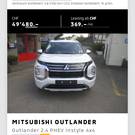
Verbrauch kombiniert: 0.8 l/100 km | CO2-Emission kombiniert: 19 g/km
CHF
Leasing ab
CHF
49'480.–
369.–
/Mt.
MITSUBISHI OUTLANDER
Outlander 2.4 PHEV Instyle 4x4