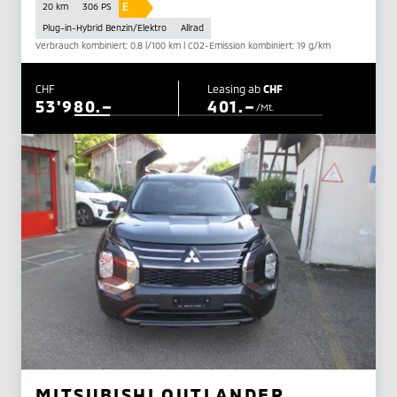
E
20 km
306 PS
Plug-in-Hybrid Benzin/Elektro
Allrad
Verbrauch kombiniert: 0.8 l/100 km | CO2-Emission kombiniert: 19 g/km
CHF
Leasing ab
CHF
53'980.–
401.–
/Mt.
MITSUBISHI OUTLANDER