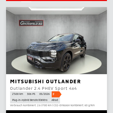
MITSUBISHI OUTLANDER
Outlander 2.4 PHEV Sport 4x4
F
2'500 km
306 PS
05/2026
Plug-in-Hybrid Benzin/Elektro
Allrad
Verbrauch kombiniert: 2.6 l/100 km | CO2-Emission kombiniert: 60 g/km