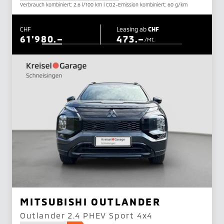
Verbrauch kombiniert: 2.6 l/100 km | CO2-Emission kombiniert: 60 g/km
CHF
Leasing ab
CHF
61'980.–
473.–
/Mt.
MITSUBISHI OUTLANDER
Outlander 2.4 PHEV Sport 4x4