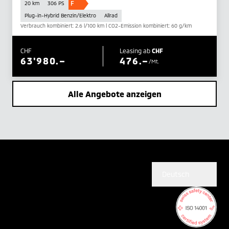
F
20 km
306 PS
Plug-in-Hybrid Benzin/Elektro
Allrad
Verbrauch kombiniert: 2.6 l/100 km | CO2-Emission kombiniert: 60 g/km
CHF
Leasing ab
CHF
63'980.–
476.–
/Mt.
Alle Angebote anzeigen
Deutsch