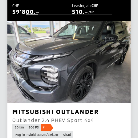
CHF
Leasing ab
CHF
59'800.–
510.–
/Mt.
MITSUBISHI OUTLANDER
Outlander 2.4 PHEV Sport 4x4
F
20 km
306 PS
Plug-in-Hybrid Benzin/Elektro
Allrad