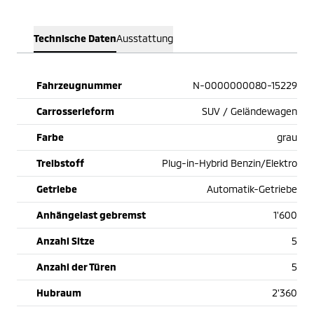
Technische Daten
Ausstattung
Fahrzeugnummer
N-0000000080-15229
Carrosserieform
SUV / Geländewagen
Farbe
grau
Treibstoff
Plug-in-Hybrid Benzin/Elektro
Getriebe
Automatik-Getriebe
Anhängelast gebremst
1'600
Anzahl Sitze
5
Anzahl der Türen
5
Hubraum
2'360