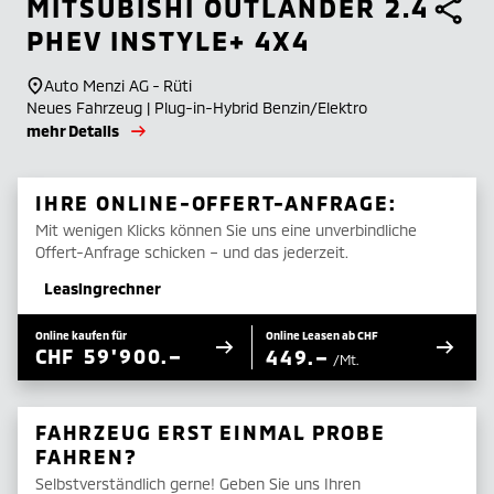
MITSUBISHI
OUTLANDER 2.4
PHEV INSTYLE+ 4X4
Auto Menzi AG - Rüti
Neues Fahrzeug | Plug-in-Hybrid Benzin/Elektro
mehr Details
IHRE ONLINE-OFFERT-ANFRAGE:
Mit wenigen Klicks können Sie uns eine unverbindliche
Offert-Anfrage schicken – und das jederzeit.
Leasingrechner
Online kaufen für
Online Leasen ab CHF
CHF
59'900.–
449.–
/Mt.
FAHRZEUG ERST EINMAL PROBE
FAHREN?
Selbstverständlich gerne! Geben Sie uns Ihren