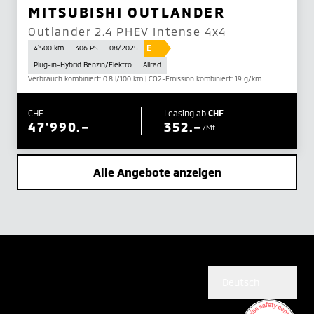
MITSUBISHI OUTLANDER
Outlander 2.4 PHEV Intense 4x4
E
4'500 km
306 PS
08/2025
Plug-in-Hybrid Benzin/Elektro
Allrad
Verbrauch kombiniert: 0.8 l/100 km | CO2-Emission kombiniert: 19 g/km
CHF
Leasing ab
CHF
47'990.–
352.–
/Mt.
Alle Angebote anzeigen
Deutsch