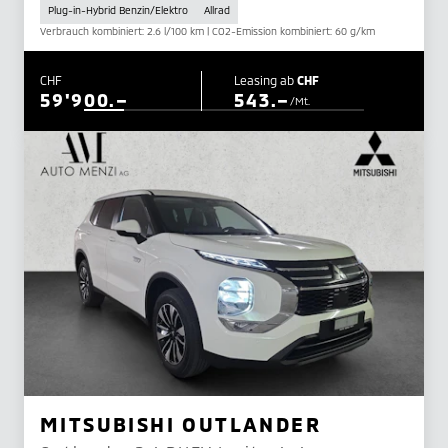
Plug-in-Hybrid Benzin/Elektro
Allrad
Verbrauch kombiniert: 2.6 l/100 km | CO2-Emission kombiniert: 60 g/km
CHF
Leasing ab
CHF
59'900.–
543.–
/Mt.
MITSUBISHI OUTLANDER