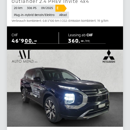
Outlander 2.4 PHEV Invite 4x4
E
20 km
306 PS
09/2025
Plug-in-Hybrid Benzin/Elektro
Allrad
Verbrauch kombiniert: 0.8 l/100 km | CO2-Emission kombiniert: 19 g/km
CHF
Leasing ab
CHF
46'900.–
360.–
/Mt.