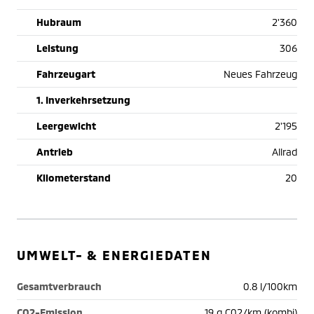
Hubraum
2'360
Leistung
306
Fahrzeugart
Neues Fahrzeug
1. Inverkehrsetzung
Leergewicht
2'195
Antrieb
Allrad
Kilometerstand
20
UMWELT- & ENERGIEDATEN
Gesamtverbrauch
0.8 l/100km
CO2-Emission
19 g C02/km (kombi)