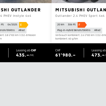
ISHI OUTLANDER
MITSUBISHI OUTLA
.4 PHEV Instyle 4x4
Outlander 2.4 PHEV Sport 4x4
E
F
 PS
04/2025
20 km
306 PS
enzin/Elektro
Allrad
Plug-in-Hybrid Benzin/Elektro
Allrad
ert: 0.8 l/100 km | CO2-Emission
Verbrauch kombiniert: 2.6 l/100 km | CO2-Emi
km
kombiniert: 60 g/km
Leasing ab
CHF
CHF
Leasing a
–
435.–
61'980.–
473.–
/Mt.