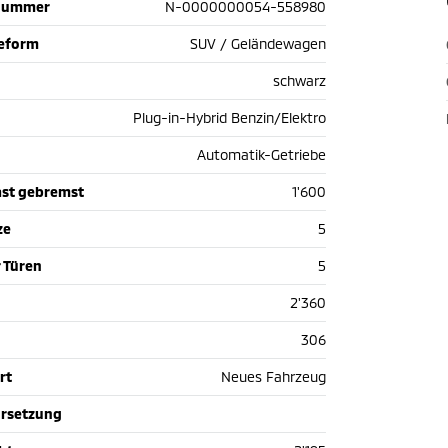
nummer
N-0000000054-558980
ieform
SUV / Geländewagen
schwarz
Plug-in-Hybrid Benzin/Elektro
Automatik-Getriebe
st gebremst
1'600
ze
5
 Türen
5
2'360
306
rt
Neues Fahrzeug
hrsetzung