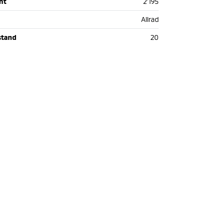
ht
2'195
Allrad
stand
20