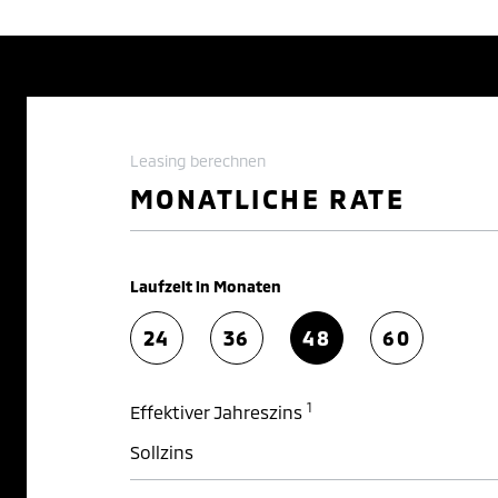
Leasing berechnen
MONATLICHE RATE
Laufzeit in Monaten
24
36
48
60
1
Effektiver Jahreszins
Sollzins