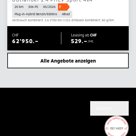
F
20 km
306 PS
05/2026
Plug-in-Hybrid Benzin/Elektro
Allrad
Verbrauch kombiniert: 2.6 l/100 km | CO2-Emission kombiniert: 60 g/km
CHF
Leasing ab
CHF
62'950.–
529.–
/Mt.
Alle Angebote anzeigen
Deutsch