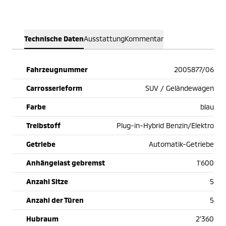
Technische Daten
Ausstattung
Kommentar
Fahrzeugnummer
2005877/06
Carrosserieform
SUV / Geländewagen
Farbe
blau
Treibstoff
Plug-in-Hybrid Benzin/Elektro
Getriebe
Automatik-Getriebe
Anhängelast gebremst
1'600
Anzahl Sitze
5
Anzahl der Türen
5
Hubraum
2'360