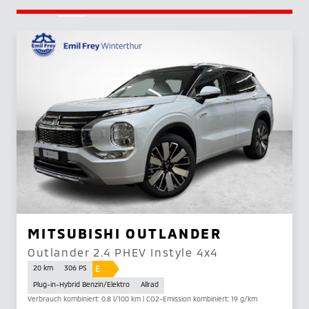
MITSUBISHI OUTLANDER
Outlander 2.4 PHEV Instyle 4x4
E
20 km
306 PS
Plug-in-Hybrid Benzin/Elektro
Allrad
Verbrauch kombiniert: 0.8 l/100 km | CO2-Emission kombiniert: 19 g/km