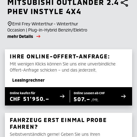
MITSUBISHI
OUTLANDER 2.4
PHEV INSTYLE 4X4
Emil Frey Winterthur - Winterthur
Occasion | Plug-in-Hybrid Benzin/Elektro
mehr Details
IHRE ONLINE-OFFERT-ANFRAGE:
Mit wenigen Klicks können Sie uns eine unverbindliche
Offert-Anfrage schicken – und das jederzeit.
Leasingrechner
Online kaufen für
Online Leasen ab CHF
CHF
51'950.–
507.–
/Mt.
FAHRZEUG ERST EINMAL PROBE
FAHREN?
Selbstverständlich gerne! Geben Sie uns Ihren