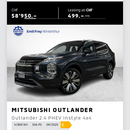
CHF
Leasing ab
CHF
58'950.–
499.–
/Mt.
MITSUBISHI OUTLANDER
Outlander 2.4 PHEV Instyle 4x4
E
14'800 km
306 PS
09/2025