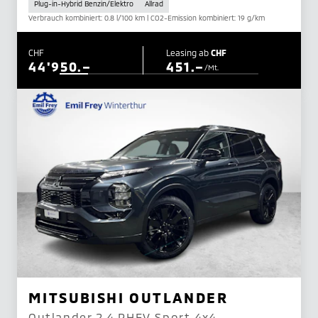
Plug-in-Hybrid Benzin/Elektro
Allrad
Verbrauch kombiniert: 0.8 l/100 km | CO2-Emission kombiniert: 19 g/km
CHF
Leasing ab
CHF
44'950.–
451.–
/Mt.
MITSUBISHI OUTLANDER
Outlander 2.4 PHEV Sport 4x4