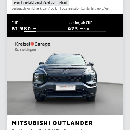
Plug-in-Hybrid Benzin/Elektro
Allrad
Verbrauch kombiniert: 2.6 l/100 km | CO2-Emission kombiniert: 60 g/km
CHF
Leasing ab
CHF
61'980.–
473.–
/Mt.
MITSUBISHI OUTLANDER