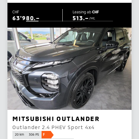
CHF
Leasing ab
CHF
63'980.–
513.–
/Mt.
MITSUBISHI OUTLANDER
Outlander 2.4 PHEV Sport 4x4
F
20 km
306 PS