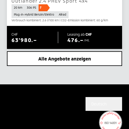
Outlander 2.4 PHEV Sport 4x4
F
20 km
306 PS
Plug-in-Hybrid Benzin/Elektro
Allrad
Verbrauch kombiniert: 2.6 l/100 km | CO2-Emission kombiniert: 60 g/km
CHF
Leasing ab
CHF
63'980.–
476.–
/Mt.
Alle Angebote anzeigen
Deutsch