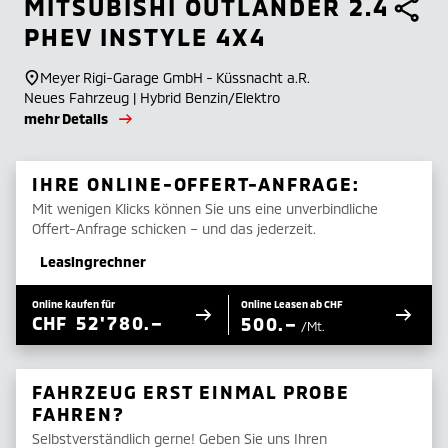
MITSUBISHI
OUTLANDER 2.4
PHEV INSTYLE 4X4
Meyer Rigi-Garage GmbH - Küssnacht a.R.
Neues Fahrzeug | Hybrid Benzin/Elektro
mehr Details
IHRE ONLINE-OFFERT-ANFRAGE:
Mit wenigen Klicks können Sie uns eine unverbindliche
Offert-Anfrage schicken – und das jederzeit.
Leasingrechner
Online kaufen für
Online Leasen ab CHF
CHF
52'780.–
500.–
/Mt.
FAHRZEUG ERST EINMAL PROBE
FAHREN?
Selbstverständlich gerne! Geben Sie uns Ihren