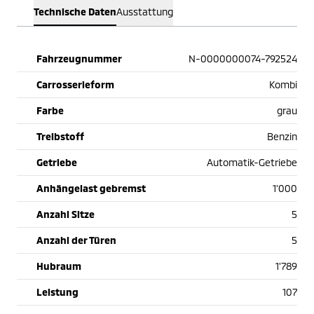
Technische Daten
Ausstattung
Fahrzeugnummer
N-0000000074-792524
Carrosserieform
Kombi
Farbe
grau
Treibstoff
Benzin
Getriebe
Automatik-Getriebe
Anhängelast gebremst
1'000
Anzahl Sitze
5
Anzahl der Türen
5
Hubraum
1'789
Leistung
107