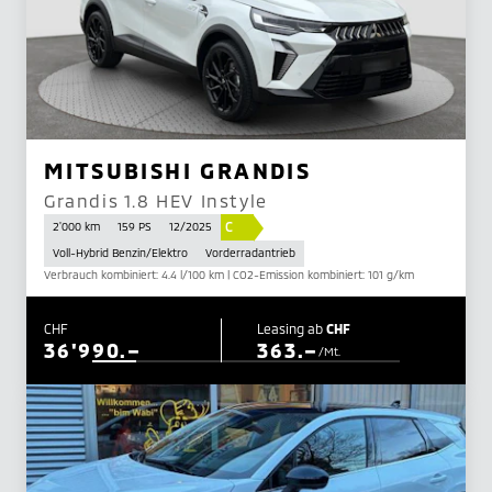
MITSUBISHI GRANDIS
Grandis 1.8 HEV Instyle
C
2'000 km
159 PS
12/2025
Voll-Hybrid Benzin/Elektro
Vorderradantrieb
Verbrauch kombiniert: 4.4 l/100 km | CO2-Emission kombiniert: 101 g/km
CHF
Leasing ab
CHF
36'990.–
363.–
/Mt.