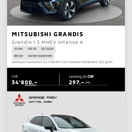
MITSUBISHI GRANDIS
Grandis 1.3 MHEV Intense A
30 km
139 PS
02/2026
Benzin
Vorderradantrieb
Verbrauch kombiniert: 9.4 l/100 km | CO2-Emission kombiniert: 223 g/km
CHF
Leasing ab
CHF
34'800.–
297.–
/Mt.