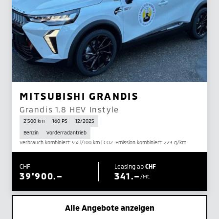
MITSUBISHI GRANDIS
Grandis 1.8 HEV Instyle
2'500 km
160 PS
12/2025
Benzin
Vorderradantrieb
Verbrauch kombiniert: 9.4 l/100 km | CO2-Emission kombiniert: 223 g/km
CHF
Leasing ab
CHF
39'900.–
341.–
/Mt.
Alle Angebote anzeigen