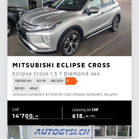
MITSUBISHI ECLIPSE CROSS
Eclipse Cross 1.5 T Diamond 4x4
F
108'000 km
163 PS
08/2019
Benzin
Allrad
Verbrauch kombiniert: 8.7 l/100 km | CO2-Emission kombiniert: 196 g/km
CHF
Leasing ab
CHF
14'700.–
618.–
/Mt.