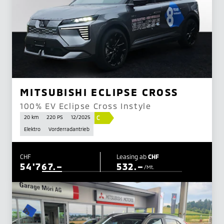
MITSUBISHI ECLIPSE CROSS
100% EV Eclipse Cross Instyle
C
20 km
220 PS
12/2025
Elektro
Vorderradantrieb
CHF
Leasing ab
CHF
54'767.–
532.–
/Mt.