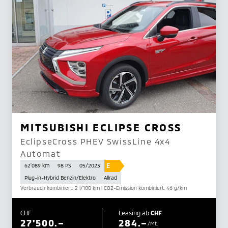
MITSUBISHI ECLIPSE CROSS
EclipseCross PHEV SwissLine 4x4
Automat
E
62'089 km
98 PS
05/2023
Plug-in-Hybrid Benzin/Elektro
Allrad
Verbrauch kombiniert: 2 l/100 km | CO2-Emission kombiniert: 46 g/km
CHF
Leasing ab
CHF
27'500.–
284.–
/Mt.