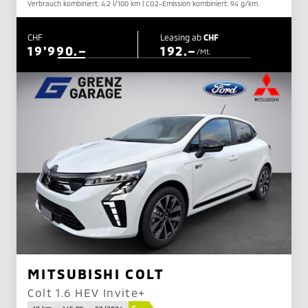
Verbrauch kombiniert: 4.2 l/100 km | CO2-Emission kombiniert: 94 g/km
CHF
Leasing ab
CHF
19'990.–
192.–
/Mt.
MITSUBISHI COLT
Colt 1.6 HEV Invite+