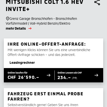
MITSUBISHI
COLT 1.6 HEV
INVITE+
Grenz Garage Bronschhofen - Bronschhofen
Vorführmodell | Voll-Hybrid Benzin/Elektro
mehr Details
IHRE ONLINE-OFFERT-ANFRAGE:
Mit wenigen Klicks können Sie uns eine unverbindliche
Offert-Anfrage schicken – und das jederzeit.
Leasingrechner
Online kaufen für
Online Leasen ab CHF
CHF
26'590.–
234.–
/Mt.
FAHRZEUG ERST EINMAL PROBE
FAHREN?
Selbstverständlich gerne! Geben Sie uns Ihren