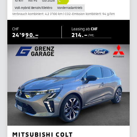
C
10 km
145 PS
03/2026
Voll-Hybrid Benzin/Elektro
Vorderradantrieb
Verbrauch kombiniert: 4.2 l/100 km | CO2-Emission kombiniert: 94 g/km
CHF
Leasing ab
CHF
24'990.–
214.–
/Mt.
MITSUBISHI COLT