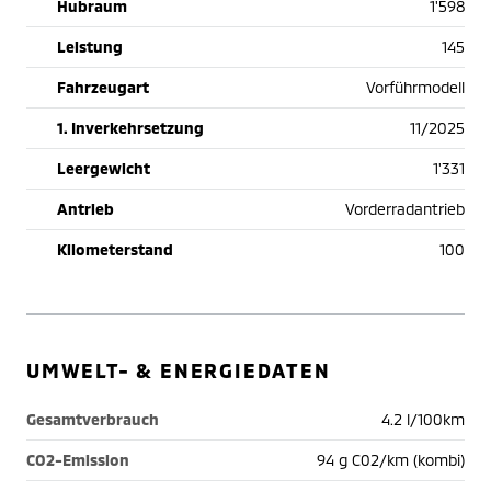
Hubraum
1'598
Leistung
145
Fahrzeugart
Vorführmodell
1. Inverkehrsetzung
11/2025
Leergewicht
1'331
Antrieb
Vorderradantrieb
Kilometerstand
100
UMWELT- & ENERGIEDATEN
Gesamtverbrauch
4.2 l/100km
CO2-Emission
94 g C02/km (kombi)