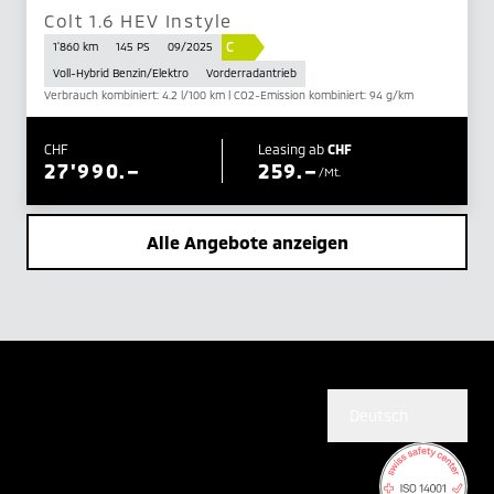
Colt 1.6 HEV Instyle
C
1'860 km
145 PS
09/2025
Voll-Hybrid Benzin/Elektro
Vorderradantrieb
Verbrauch kombiniert: 4.2 l/100 km | CO2-Emission kombiniert: 94 g/km
CHF
Leasing ab
CHF
27'990.–
259.–
/Mt.
Alle Angebote anzeigen
Deutsch