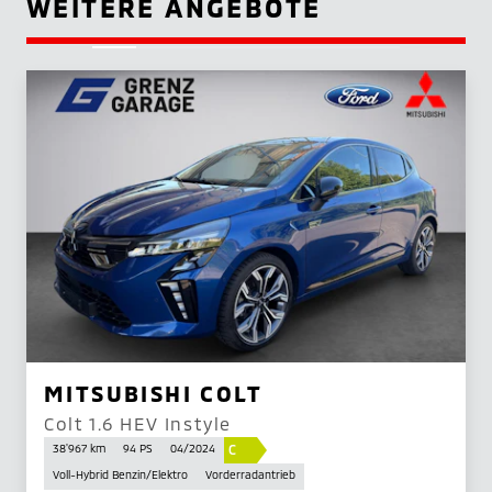
WEITERE ANGEBOTE
MITSUBISHI COLT
Colt 1.6 HEV Instyle
C
38'967 km
94 PS
04/2024
Voll-Hybrid Benzin/Elektro
Vorderradantrieb