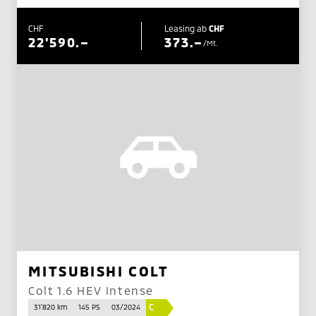
CHF
Leasing ab
CHF
22'590.–
373.–
/Mt.
MITSUBISHI COLT
Colt 1.6 HEV Intense
C
31'820 km
145 PS
03/2024