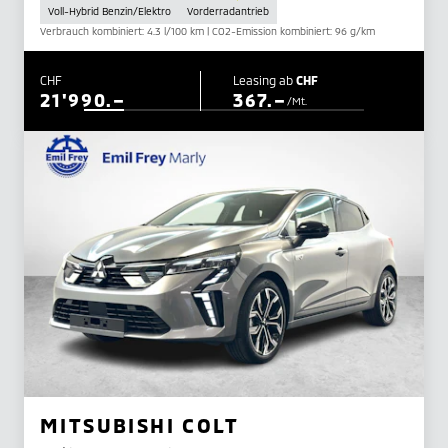
Voll-Hybrid Benzin/Elektro
Vorderradantrieb
Verbrauch kombiniert: 4.3 l/100 km | CO2-Emission kombiniert: 96 g/km
CHF
Leasing ab
CHF
21'990.–
367.–
/Mt.
MITSUBISHI COLT