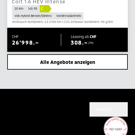
Colt 1.6 HEV Intense
C
20 km
145 PS
Voll-Hybrid Benzin/Elektro
Vorderradantrieb
Verbrauch kombiniert: 4.3 l/100 km | CO2-Emission kombiniert: 96 g/km
CHF
Leasing ab
CHF
26'998.–
308.–
/Mt.
Alle Angebote anzeigen
Deutsch