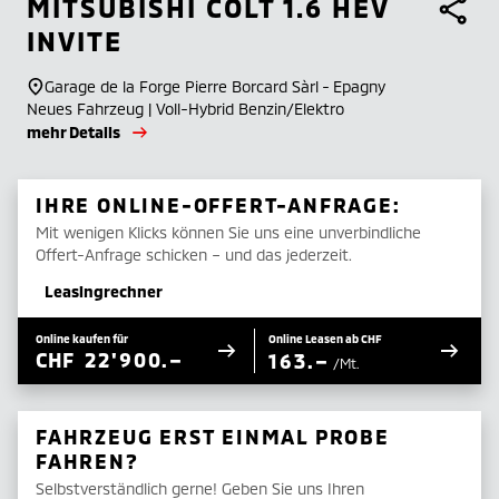
MITSUBISHI
COLT 1.6 HEV
INVITE
Garage de la Forge Pierre Borcard Sàrl - Epagny
Neues Fahrzeug | Voll-Hybrid Benzin/Elektro
mehr Details
IHRE ONLINE-OFFERT-ANFRAGE:
Mit wenigen Klicks können Sie uns eine unverbindliche
Offert-Anfrage schicken – und das jederzeit.
Leasingrechner
Online kaufen für
Online Leasen ab CHF
CHF
22'900.–
163.–
/Mt.
FAHRZEUG ERST EINMAL PROBE
FAHREN?
Selbstverständlich gerne! Geben Sie uns Ihren