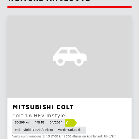
MITSUBISHI COLT
Colt 1.6 HEV Instyle
C
30'299 km
145 PS
04/2024
Voll-Hybrid Benzin/Elektro
Vorderradantrieb
Verbrauch kombiniert: 4.3 l/100 km | CO2-Emission kombiniert: 96 g/km