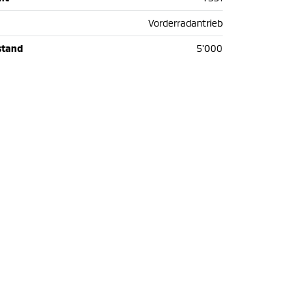
Vorderradantrieb
stand
5'000