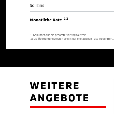
Sollzins
2,3
Monatliche Rate
(1) Gebunden für die gesamte Vertragslaufzeit.
(2) Die Überführungskosten sind in der monatlichen Rate inbegriffen
WEITERE
ANGEBOTE