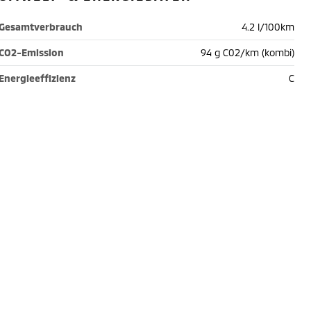
Gesamtverbrauch
4.2 l/100km
CO2-Emission
94 g C02/km (kombi)
Energieeffizienz
C