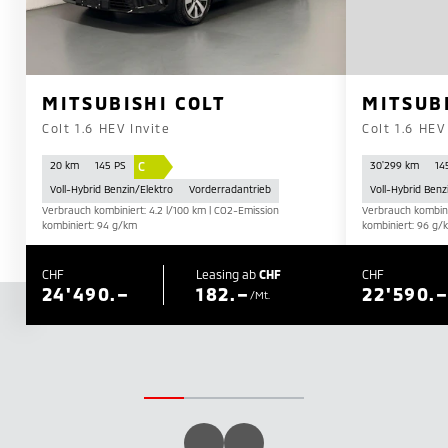
MITSUBISHI COLT
MITSUB
Colt 1.6 HEV Invite
Colt 1.6 HEV
C
20 km
145 PS
30'299 km
14
Voll-Hybrid Benzin/Elektro
Vorderradantrieb
Voll-Hybrid Benz
Verbrauch kombiniert: 4.2 l/100 km | CO2-Emission
Verbrauch kombini
kombiniert: 94 g/km
kombiniert: 96 g/
CHF
Leasing ab
CHF
CHF
24'490.–
182.–
22'590.
/Mt.