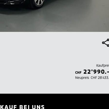
Kaufpre
22'990.
CHF
Neupreis
CHF 28'433
KAUF BEI UNS