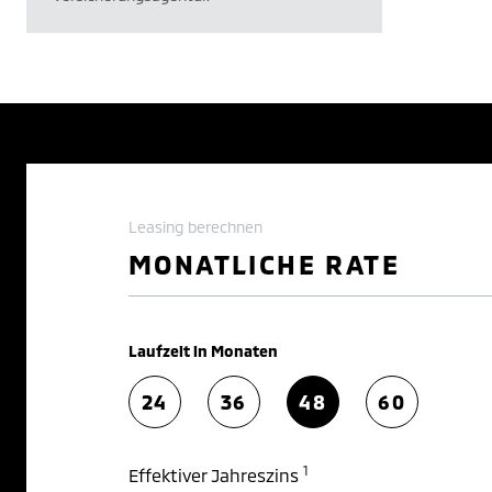
Leasing berechnen
MONATLICHE RATE
Laufzeit in Monaten
24
36
48
60
1
Effektiver Jahreszins