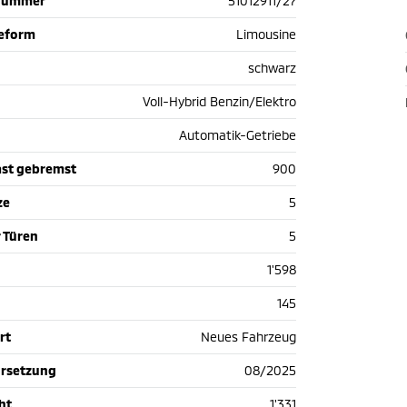
nummer
51012911/27
ieform
Limousine
schwarz
Voll-Hybrid Benzin/Elektro
Automatik-Getriebe
st gebremst
900
ze
5
 Türen
5
1'598
145
rt
Neues Fahrzeug
hrsetzung
08/2025
ht
1'331