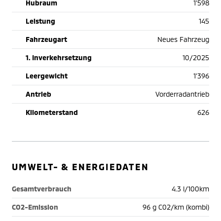
Hubraum
1'598
Leistung
145
Fahrzeugart
Neues Fahrzeug
1. Inverkehrsetzung
10/2025
Leergewicht
1'396
Antrieb
Vorderradantrieb
Kilometerstand
626
UMWELT- & ENERGIEDATEN
Gesamtverbrauch
4.3 l/100km
CO2-Emission
96 g C02/km (kombi)