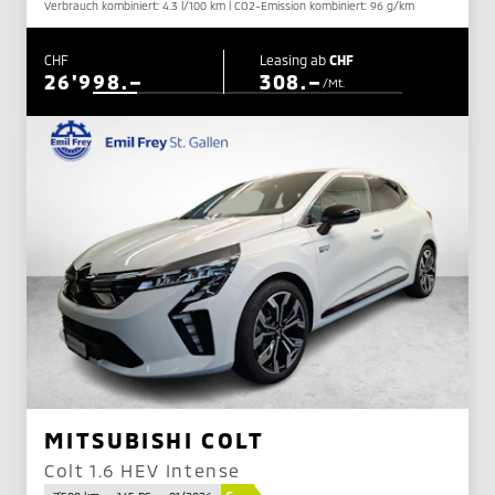
Verbrauch kombiniert: 4.3 l/100 km | CO2-Emission kombiniert: 96 g/km
CHF
Leasing ab
CHF
26'998.–
308.–
/Mt.
MITSUBISHI COLT
Colt 1.6 HEV Intense