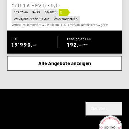
Colt 1.6 HEV Instyle
C
38'967 km
94 PS
04/2024
Voll-Hybrid Benzin/Elektro
Vorderradantrieb
Verbrauch kombiniert: 4.2 l/100 km | CO2-Emission kombiniert: 94 g/km
CHF
Leasing ab
CHF
19'990.–
192.–
/Mt.
Alle Angebote anzeigen
Deutsch