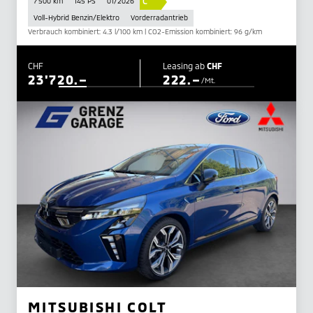
C
7'500 km
145 PS
01/2026
Voll-Hybrid Benzin/Elektro
Vorderradantrieb
Verbrauch kombiniert: 4.3 l/100 km | CO2-Emission kombiniert: 96 g/km
CHF
Leasing ab
CHF
23'720.–
222.–
/Mt.
MITSUBISHI COLT