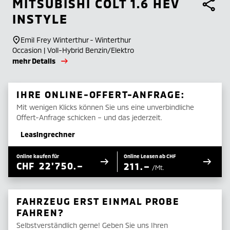
MITSUBISHI
COLT 1.6 HEV
INSTYLE
Emil Frey Winterthur - Winterthur
Occasion | Voll-Hybrid Benzin/Elektro
mehr Details
IHRE ONLINE-OFFERT-ANFRAGE:
Mit wenigen Klicks können Sie uns eine unverbindliche
Offert-Anfrage schicken – und das jederzeit.
Leasingrechner
Online kaufen für
Online Leasen ab CHF
CHF
22'750.–
211.–
/Mt.
FAHRZEUG ERST EINMAL PROBE
FAHREN?
Selbstverständlich gerne! Geben Sie uns Ihren