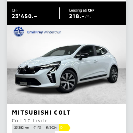
CHF
Leasing ab
CHF
23'450.–
218.–
/Mt.
MITSUBISHI COLT
Colt 1.0 Invite
D
23'282 km
91 PS
11/2024