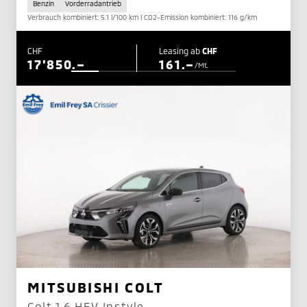
Benzin
Vorderradantrieb
Verbrauch kombiniert: 5.1 l/100 km | CO2-Emission kombiniert: 116 g/km
CHF
Leasing ab
CHF
17'850.–
161.–
/Mt.
MITSUBISHI COLT
Colt 1.6 HEV Instyle