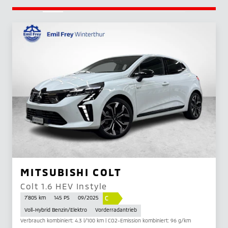
MITSUBISHI COLT
Colt 1.6 HEV Instyle
C
7'805 km
145 PS
09/2025
Voll-Hybrid Benzin/Elektro
Vorderradantrieb
Verbrauch kombiniert: 4.3 l/100 km | CO2-Emission kombiniert: 96 g/km