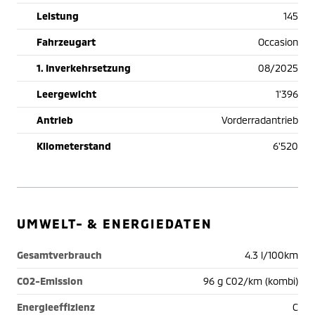
Leistung
145
Fahrzeugart
Occasion
1. Inverkehrsetzung
08/2025
Leergewicht
1'396
Antrieb
Vorderradantrieb
Kilometerstand
6'520
UMWELT- & ENERGIEDATEN
Gesamtverbrauch
4.3 l/100km
CO2-Emission
96 g C02/km (kombi)
Energieeffizienz
C