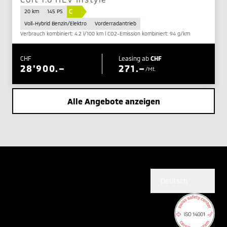
C
20 km
145 PS
Voll-Hybrid Benzin/Elektro
Vorderradantrieb
Verbrauch kombiniert: 4.2 l/100 km | CO2-Emission kombiniert: 94 g/km
CHF
Leasing ab
CHF
28'900.–
271.–
/Mt.
Alle Angebote anzeigen
Deutsch