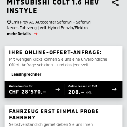
MITSUBISHI
COLT 1.6 HEV
INSTYLE
Emil Frey AG Autocenter Safenwil - Safenwil
Neues Fahrzeug | Voll-Hybrid Benzin/Elektro
mehr Details
IHRE ONLINE-OFFERT-ANFRAGE:
Mit wenigen Klicks können Sie uns eine unverbindliche
Offert-Anfrage schicken – und das jederzeit.
Leasingrechner
Online kaufen für
Online Leasen ab CHF
CHF
28'570.–
208.–
/Mt.
FAHRZEUG ERST EINMAL PROBE
FAHREN?
Selbstverständlich gerne! Geben Sie uns Ihren