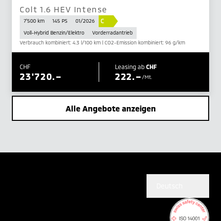
Colt 1.6 HEV Intense
C
7'500 km
145 PS
01/2026
Voll-Hybrid Benzin/Elektro
Vorderradantrieb
Verbrauch kombiniert: 4.3 l/100 km | CO2-Emission kombiniert: 96 g/km
CHF
Leasing ab
CHF
23'720.–
222.–
/Mt.
Alle Angebote anzeigen
Deutsch