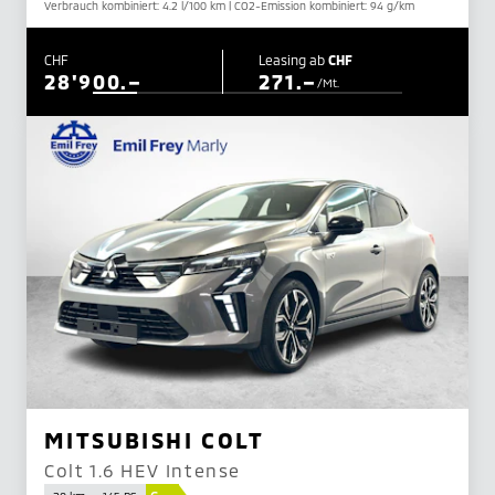
Verbrauch kombiniert: 4.2 l/100 km | CO2-Emission kombiniert: 94 g/km
CHF
Leasing ab
CHF
28'900.–
271.–
/Mt.
MITSUBISHI COLT
Colt 1.6 HEV Intense