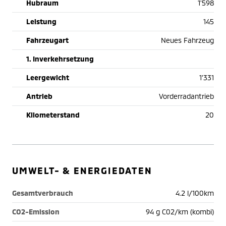
Hubraum
1'598
Leistung
145
Fahrzeugart
Neues Fahrzeug
1. Inverkehrsetzung
Leergewicht
1'331
Antrieb
Vorderradantrieb
Kilometerstand
20
UMWELT- & ENERGIEDATEN
Gesamtverbrauch
4.2 l/100km
CO2-Emission
94 g C02/km (kombi)