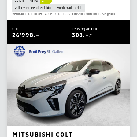
C
20 km
145 PS
Voll-Hybrid Benzin/Elektro
Vorderradantrieb
Verbrauch kombiniert: 4.3 l/100 km | CO2-Emission kombiniert: 96 g/km
CHF
Leasing ab
CHF
26'998.–
308.–
/Mt.
MITSUBISHI COLT