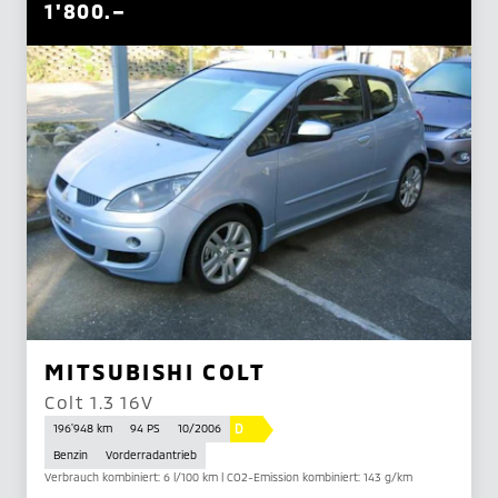
1'800.–
MITSUBISHI COLT
Colt 1.3 16V
D
196'948 km
94 PS
10/2006
Benzin
Vorderradantrieb
Verbrauch kombiniert: 6 l/100 km | CO2-Emission kombiniert: 143 g/km