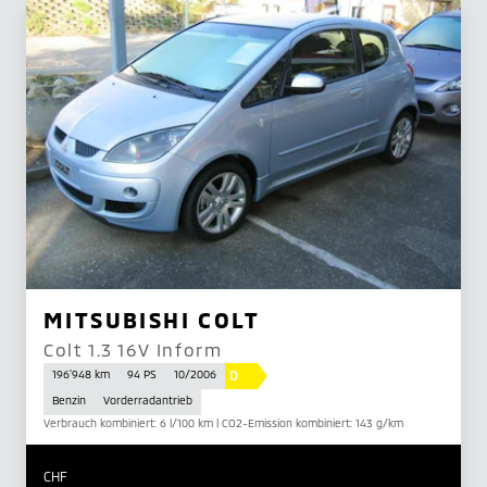
MITSUBISHI COLT
Colt 1.3 16V Inform
D
196'948 km
94 PS
10/2006
Benzin
Vorderradantrieb
Verbrauch kombiniert: 6 l/100 km | CO2-Emission kombiniert: 143 g/km
CHF