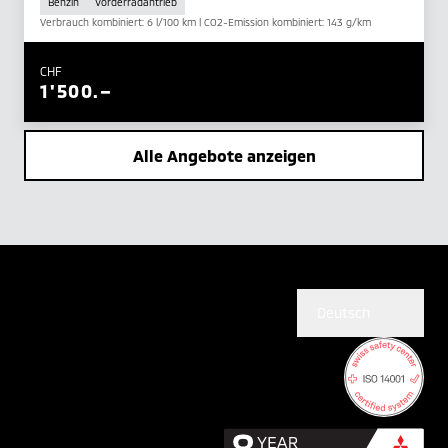
Benzin
Vorderradantrieb
Verbrauch kombiniert: 6 l/100 km | CO2-Emission kombiniert: 143 g/km
CHF
1'500.–
Alle Angebote anzeigen
Deutsch