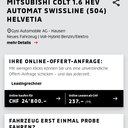
MITSUBISHI
COLT 1.6 HEV
AUTOMAT SWISSLINE (504)
HELVETIA
Gysi Automobile AG - Hausen
Neues Fahrzeug | Voll-Hybrid Benzin/Elektro
mehr Details
IHRE ONLINE-OFFERT-ANFRAGE:
Mit wenigen Klicks können Sie uns eine unverbindliche
Offert-Anfrage schicken – und das jederzeit.
Leasingrechner
Online kaufen für
Online Leasen ab CHF
CHF
24'800.–
237.–
/Mt.
FAHRZEUG ERST EINMAL PROBE
FAHREN?