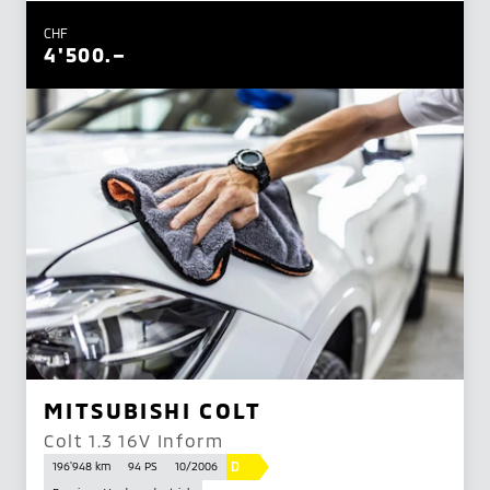
CHF
4'500.–
MITSUBISHI COLT
Colt 1.3 16V Inform
D
196'948 km
94 PS
10/2006