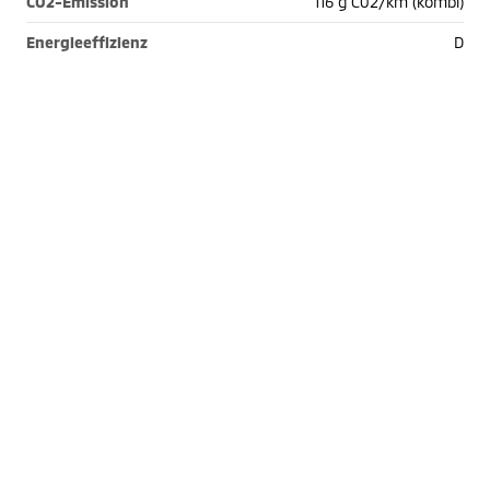
CO2-Emission
116 g C02/km (kombi)
Energieeffizienz
D