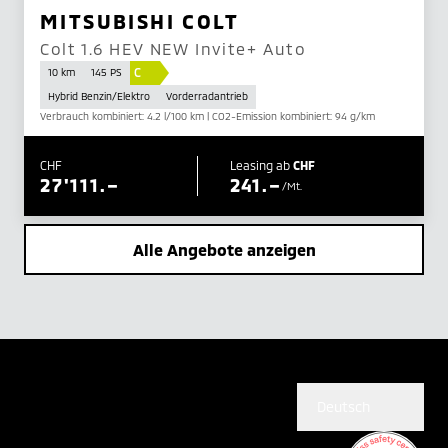
MITSUBISHI COLT
Colt 1.6 HEV NEW Invite+ Auto
C
10 km
145 PS
Hybrid Benzin/Elektro
Vorderradantrieb
Verbrauch kombiniert: 4.2 l/100 km | CO2-Emission kombiniert: 94 g/km
CHF
Leasing ab
CHF
27'111.–
241.–
/Mt.
Alle Angebote anzeigen
Deutsch