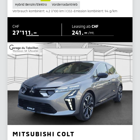
Hybrid Benzin/Elektro
Vorderradantrieb
Verbrauch kombiniert: 4.2 l/100 km | CO2-Emission kombiniert: 94 g/km
CHF
Leasing ab
CHF
27'111.–
241.–
/Mt.
MITSUBISHI COLT