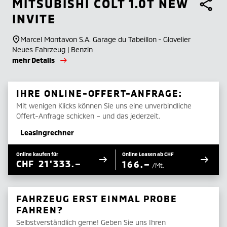
MITSUBISHI
COLT 1.0T NEW
INVITE
Marcel Montavon S.A. Garage du Tabeillon - Glovelier
Neues Fahrzeug | Benzin
mehr Details
IHRE ONLINE-OFFERT-ANFRAGE:
Mit wenigen Klicks können Sie uns eine unverbindliche
Offert-Anfrage schicken – und das jederzeit.
Leasingrechner
Online kaufen für
Online Leasen ab CHF
CHF
21'333.–
166.–
/Mt.
FAHRZEUG ERST EINMAL PROBE
FAHREN?
Selbstverständlich gerne! Geben Sie uns Ihren