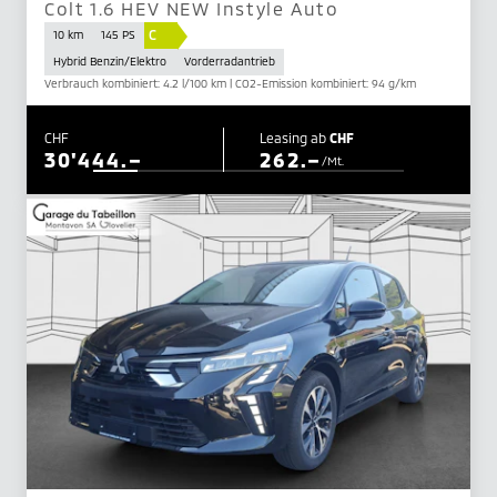
Colt 1.6 HEV NEW Instyle Auto
C
10 km
145 PS
Hybrid Benzin/Elektro
Vorderradantrieb
Verbrauch kombiniert: 4.2 l/100 km | CO2-Emission kombiniert: 94 g/km
CHF
Leasing ab
CHF
30'444.–
262.–
/Mt.