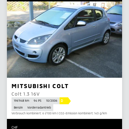
MITSUBISHI COLT
Colt 1.3 16V
D
196'948 km
94 PS
10/2006
Benzin
Vorderradantrieb
Verbrauch kombiniert: 6 l/100 km | CO2-Emission kombiniert: 143 g/km
CHF