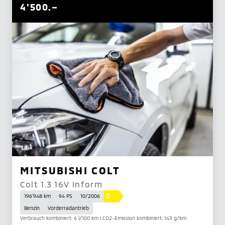
4'500.–
MITSUBISHI COLT
Colt 1.3 16V Inform
D
196'948 km
94 PS
10/2006
Benzin
Vorderradantrieb
Verbrauch kombiniert: 6 l/100 km | CO2-Emission kombiniert: 143 g/km