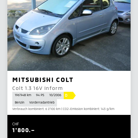
MITSUBISHI COLT
Colt 1.3 16V Inform
D
196'948 km
94 PS
10/2006
Benzin
Vorderradantrieb
Verbrauch kombiniert: 6 l/100 km | CO2-Emission kombiniert: 143 g/km
CHF
1'800.–