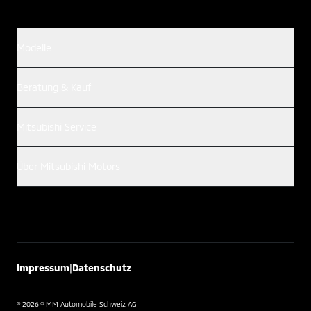
Modelle
Beratung & Kauf
Mitsubishi Service
Über Mitsubishi Motors
|
Impressum
Datenschutz
© 2026 © MM Automobile Schweiz AG