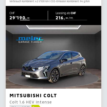
Verbrauch kombiniert: 4.2 l/100 km | CO2-Emission kombiniert: 94 g/km
CHF
Leasing ab
CHF
29'190.–
216.–
/Mt.
MITSUBISHI COLT
Colt 1.6 HEV Intense