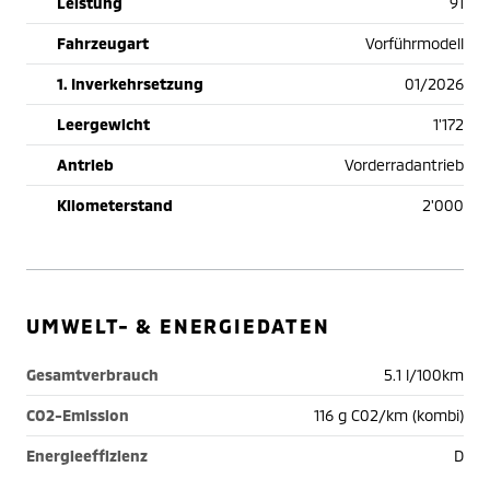
Leistung
91
Fahrzeugart
Vorführmodell
1. Inverkehrsetzung
01/2026
Leergewicht
1'172
Antrieb
Vorderradantrieb
Kilometerstand
2'000
UMWELT- & ENERGIEDATEN
Gesamtverbrauch
5.1 l/100km
CO2-Emission
116 g C02/km (kombi)
Energieeffizienz
D