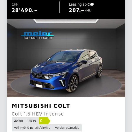
CHF
Leasing ab
CHF
28'490.–
207.–
/Mt.
MITSUBISHI COLT
Colt 1.6 HEV Intense
C
20 km
145 PS
Voll-Hybrid Benzin/Elektro
Vorderradantrieb