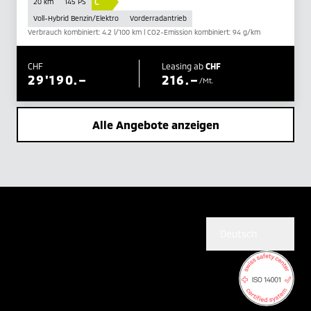
C
20 km
145 PS
Voll-Hybrid Benzin/Elektro
Vorderradantrieb
Verbrauch kombiniert: 4.2 l/100 km | CO2-Emission kombiniert: 94 g/km
CHF
Leasing ab
CHF
29'190.–
216.–
/Mt.
Alle Angebote anzeigen
Deutsch