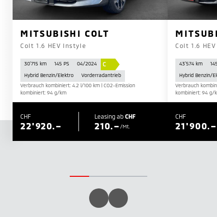
MITSUBISHI COLT
MITSUB
Colt 1.6 HEV Instyle
Colt 1.6 HEV
C
30'715 km
145 PS
04/2024
43'574 km
14
Hybrid Benzin/Elektro
Vorderradantrieb
Hybrid Benzin/El
Verbrauch kombiniert: 4.2 l/100 km | CO2-Emission
Verbrauch kombini
kombiniert: 94 g/km
kombiniert: 94 g/
CHF
Leasing ab
CHF
CHF
22'920.–
210.–
21'900.–
/Mt.