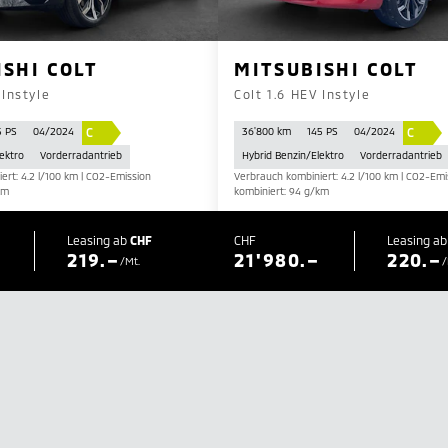
ISHI COLT
MITSUBISHI COLT
 Instyle
Colt 1.6 HEV Instyle
C
C
5 PS
04/2024
36'800 km
145 PS
04/2024
ektro
Vorderradantrieb
Hybrid Benzin/Elektro
Vorderradantrieb
ert: 4.2 l/100 km | CO2-Emission
Verbrauch kombiniert: 4.2 l/100 km | CO2-Emi
km
kombiniert: 94 g/km
Leasing ab
CHF
CHF
Leasing a
219.–
21'980.–
220.–
/Mt.
/