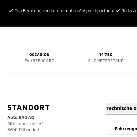
Top Beratung von kompetenten Ansprechpartnern
Jederzei
OCCASION
14'750
FAHRZEUGART
KILOMETERSTAND
STANDORT
Technische 
Auto BAG AG
Alte Landstrasse 1
Fahrzeug
8600 Dübendorf