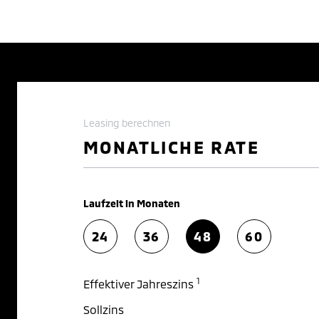
Leasing berechnen
MONATLICHE RATE
Laufzeit in Monaten
24
36
48
60
1
Effektiver Jahreszins
Sollzins