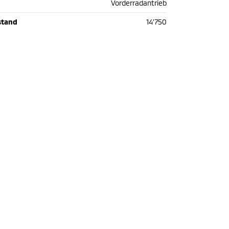
Vorderradantrieb
stand
14'750