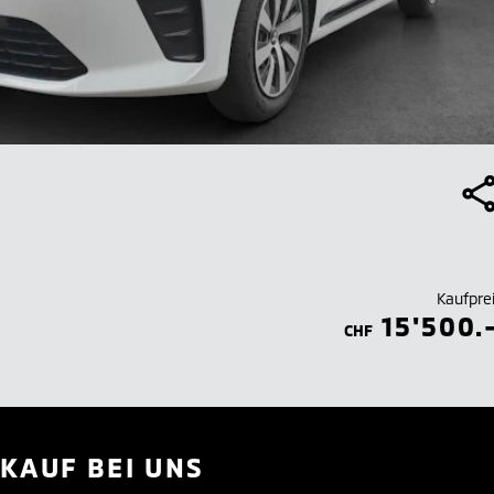
Kaufpre
15'500.
CHF
KAUF BEI UNS