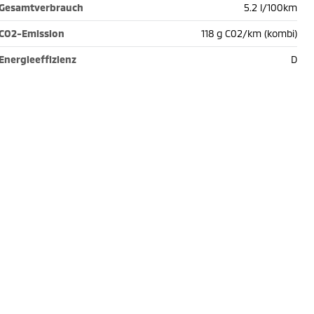
Gesamtverbrauch
5.2 l/100km
CO2-Emission
118 g C02/km (kombi)
Energieeffizienz
D