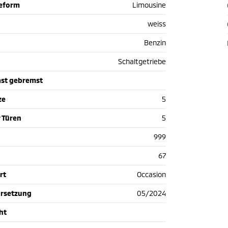
ieform
Limousine
weiss
Benzin
Schaltgetriebe
st gebremst
ze
5
 Türen
5
999
67
rt
Occasion
hrsetzung
05/2024
ht