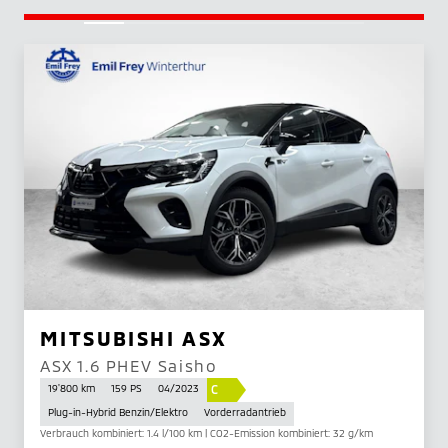
MITSUBISHI ASX
ASX 1.6 PHEV Saisho
C
19'800 km
159 PS
04/2023
Plug-in-Hybrid Benzin/Elektro
Vorderradantrieb
Verbrauch kombiniert: 1.4 l/100 km | CO2-Emission kombiniert: 32 g/km