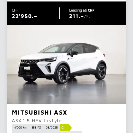
CHF
Leasing ab
CHF
22'950.–
211.–
/Mt.
MITSUBISHI ASX
ASX 1.8 HEV Instyle
C
4'000 km
158 PS
08/2025