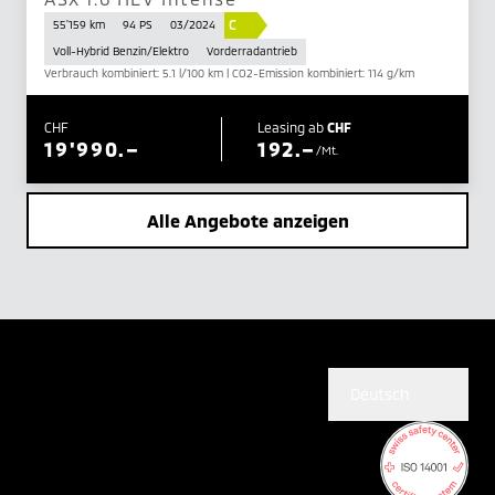
C
55'159 km
94 PS
03/2024
Voll-Hybrid Benzin/Elektro
Vorderradantrieb
Verbrauch kombiniert: 5.1 l/100 km | CO2-Emission kombiniert: 114 g/km
CHF
Leasing ab
CHF
19'990.–
192.–
/Mt.
Alle Angebote anzeigen
Deutsch