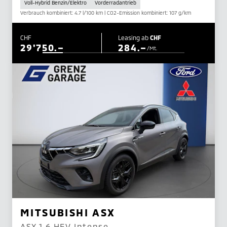
Voll-Hybrid Benzin/Elektro
Vorderradantrieb
Verbrauch kombiniert: 4.7 l/100 km | CO2-Emission kombiniert: 107 g/km
CHF
Leasing ab
CHF
29'750.–
284.–
/Mt.
MITSUBISHI ASX
ASX 1.6 HEV Intense