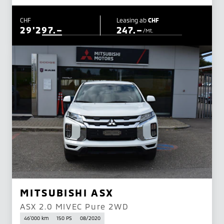
CHF
Leasing ab
CHF
29'297.–
247.–
/Mt.
MITSUBISHI ASX
ASX 2.0 MIVEC Pure 2WD
46'000 km
150 PS
08/2020