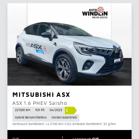
MITSUBISHI ASX
ASX 1.6 PHEV Saisho
C
22'000 km
159 PS
04/2023
Hybrid Benzin/Elektro
Vorderradantrieb
Verbrauch kombiniert: 1.4 l/100 km | CO2-Emission kombiniert: 32 g/km
CHF
Leasing ab
CHF