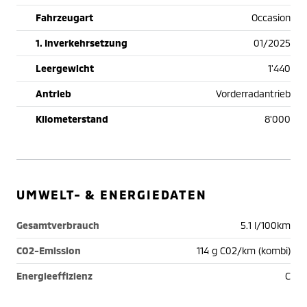
Fahrzeugart
Occasion
1. Inverkehrsetzung
01/2025
Leergewicht
1'440
Antrieb
Vorderradantrieb
Kilometerstand
8'000
UMWELT- & ENERGIEDATEN
Gesamtverbrauch
5.1 l/100km
CO2-Emission
114 g C02/km (kombi)
Energieeffizienz
C