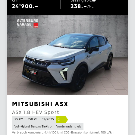
24'900.–
238.–
/Mt.
MITSUBISHI ASX
ASX 1.8 HEV Sport
C
25 km
158 PS
12/2025
Voll-Hybrid Benzin/Elektro
Vorderradantrieb
Verbrauch kombiniert: 4.4 l/100 km | CO2-Emission kombiniert: 100 g/km