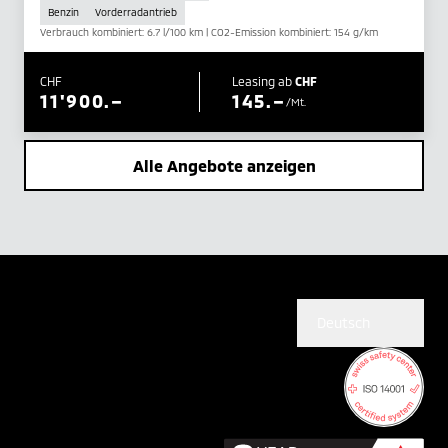
Benzin
Vorderradantrieb
Verbrauch kombiniert: 6.7 l/100 km | CO2-Emission kombiniert: 154 g/km
CHF
Leasing ab
CHF
11'900.–
145.–
/Mt.
Alle Angebote anzeigen
Deutsch