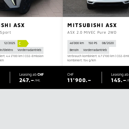
ISHI ASX
MITSUBISHI ASX
 Sport
ASX 2.0 MIVEC Pure 2WD
C
12/2025
46'000 km
150 PS
08/2020
in/Elektro
Vorderradantrieb
Benzin
Vorderradantrieb
ert: 4.4 l/100 km | CO2-Emission
Verbrauch kombiniert: 6.7 l/100 km | CO2-Emi
/km
kombiniert: 154 g/km
Leasing ab
CHF
CHF
Leasing a
247.–
11'900.–
145.–
/Mt.
/