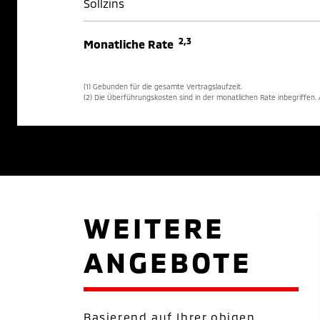
Sollzins
2,3
Monatliche Rate
(1) Gebunden für die gesamte Vertragslaufzeit.
(2) Die Überführungskosten sind in der monatlichen Rate inbegriffen
WEITERE
ANGEBOTE
Basierend auf Ihrer obigen