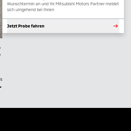
Wunschtermin an und Ihr Mitsubishi Motors Partner meldet
sich umgehend bei Ihnen
Jetzt Probe fahren
is
–