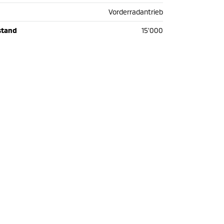
Vorderradantrieb
stand
15'000