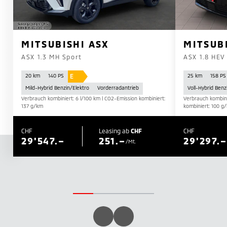
MITSUBISHI ASX
MITSUB
ASX 1.3 MH Sport
ASX 1.8 HEV
E
20 km
140 PS
25 km
158 PS
Mild-Hybrid Benzin/Elektro
Vorderradantrieb
Voll-Hybrid Benz
Verbrauch kombiniert: 6 l/100 km | CO2-Emission kombiniert:
Verbrauch kombini
137 g/km
kombiniert: 100 g
CHF
Leasing ab
CHF
CHF
29'547.–
251.–
29'297.–
/Mt.