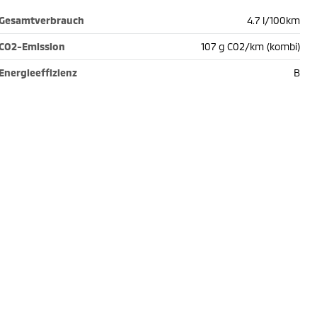
Gesamtverbrauch
4.7 l/100km
CO2-Emission
107 g C02/km (kombi)
Energieeffizienz
B