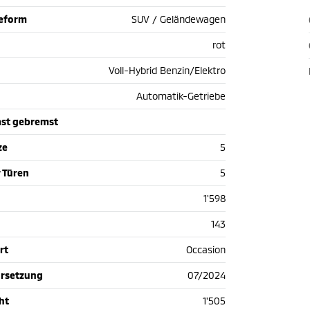
ieform
SUV / Geländewagen
rot
Voll-Hybrid Benzin/Elektro
Automatik-Getriebe
st gebremst
ze
5
 Türen
5
1'598
143
rt
Occasion
hrsetzung
07/2024
ht
1'505