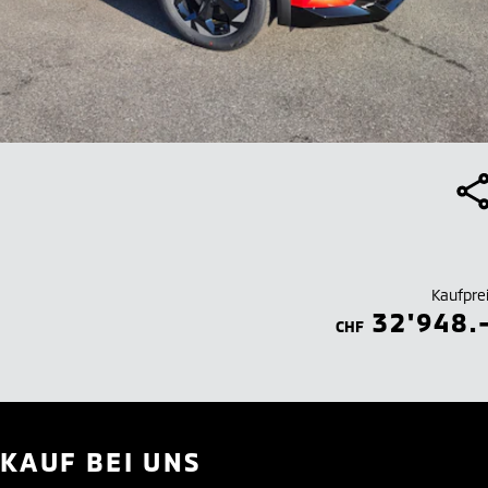
Kaufpre
32'948.
CHF
KAUF BEI UNS