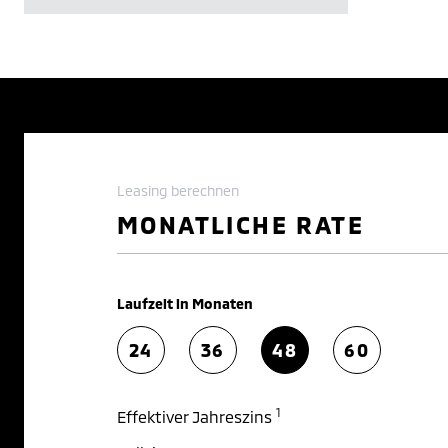
Leasing berechnen
MONATLICHE RATE
Laufzeit in Monaten
24
36
48
60
1
Effektiver Jahreszins