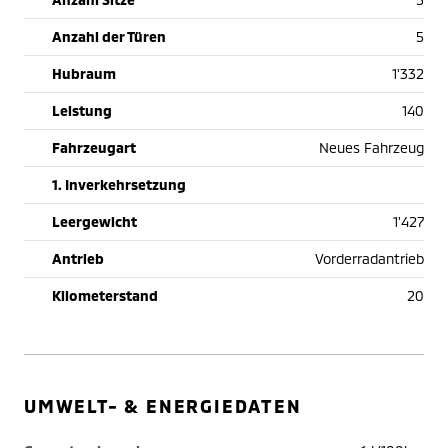
Anzahl der Türen
5
Hubraum
1'332
Leistung
140
Fahrzeugart
Neues Fahrzeug
1. Inverkehrsetzung
Leergewicht
1'427
Antrieb
Vorderradantrieb
Kilometerstand
20
UMWELT- & ENERGIEDATEN