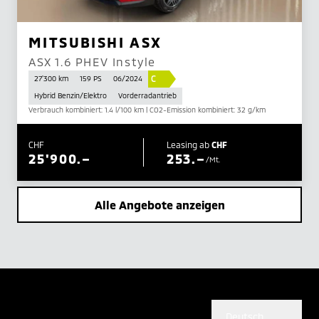
MITSUBISHI ASX
ASX 1.6 PHEV Instyle
C
27'300 km
159 PS
06/2024
Hybrid Benzin/Elektro
Vorderradantrieb
Verbrauch kombiniert: 1.4 l/100 km | CO2-Emission kombiniert: 32 g/km
CHF
Leasing ab
CHF
25'900.–
253.–
/Mt.
Alle Angebote anzeigen
Deutsch