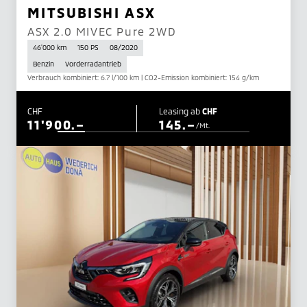
MITSUBISHI ASX
ASX 2.0 MIVEC Pure 2WD
46'000 km
150 PS
08/2020
Benzin
Vorderradantrieb
Verbrauch kombiniert: 6.7 l/100 km | CO2-Emission kombiniert: 154 g/km
CHF
Leasing ab
CHF
11'900.–
145.–
/Mt.