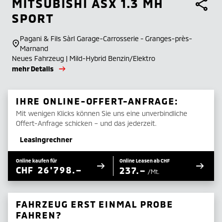
MITSUBISHI
ASX 1.3 MH
SPORT
Pagani & Fils Sàrl Garage-Carrosserie - Granges-près-
Marnand
Neues Fahrzeug | Mild-Hybrid Benzin/Elektro
mehr Details
IHRE ONLINE-OFFERT-ANFRAGE:
Mit wenigen Klicks können Sie uns eine unverbindliche
Offert-Anfrage schicken – und das jederzeit.
Leasingrechner
Online kaufen für
Online Leasen ab CHF
CHF
26'798.–
237.–
/Mt.
FAHRZEUG ERST EINMAL PROBE
FAHREN?