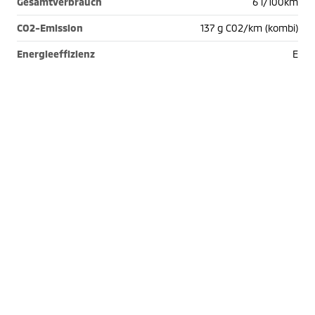
Gesamtverbrauch
6 l/100km
CO2-Emission
137 g C02/km (kombi)
Energieeffizienz
E