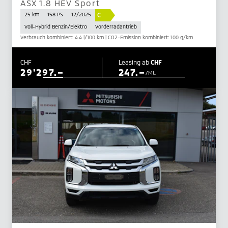
ASX 1.8 HEV Sport
C
25 km
158 PS
12/2025
Voll-Hybrid Benzin/Elektro
Vorderradantrieb
Verbrauch kombiniert: 4.4 l/100 km | CO2-Emission kombiniert: 100 g/km
CHF
Leasing ab
CHF
29'297.–
247.–
/Mt.