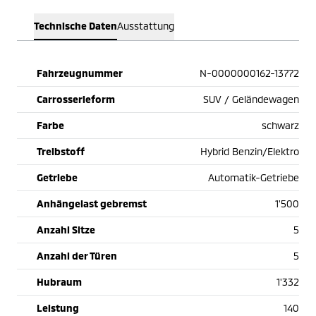
Technische Daten
Ausstattung
Fahrzeugnummer
N-0000000162-13772
Carrosserieform
SUV / Geländewagen
Farbe
schwarz
Treibstoff
Hybrid Benzin/Elektro
Getriebe
Automatik-Getriebe
Anhängelast gebremst
1'500
Anzahl Sitze
5
Anzahl der Türen
5
Hubraum
1'332
Leistung
140