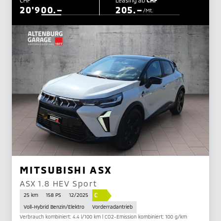
20'900.–
205.–
/Mt.
MITSUBISHI ASX
ASX 1.8 HEV Sport
C
25 km
158 PS
12/2025
Voll-Hybrid Benzin/Elektro
Vorderradantrieb
Verbrauch kombiniert: 4.4 l/100 km | CO2-Emission kombiniert: 100 g/km