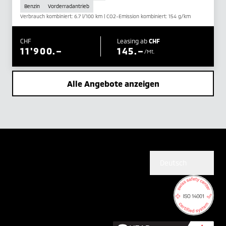
Benzin
Vorderradantrieb
Verbrauch kombiniert: 6.7 l/100 km | CO2-Emission kombiniert: 154 g/km
CHF
Leasing ab
CHF
11'900.–
145.–
/Mt.
Alle Angebote anzeigen
Deutsch