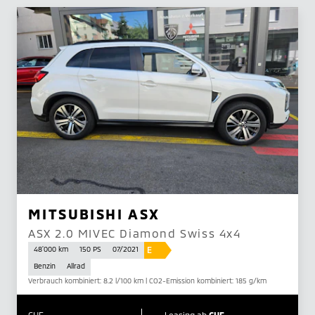
MITSUBISHI ASX
ASX 2.0 MIVEC Diamond Swiss 4x4
E
48'000 km
150 PS
07/2021
Benzin
Allrad
Verbrauch kombiniert: 8.2 l/100 km | CO2-Emission kombiniert: 185 g/km
CHF
Leasing ab
CHF