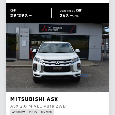
CHF
Leasing ab
CHF
29'297.–
247.–
/Mt.
MITSUBISHI ASX
ASX 2.0 MIVEC Pure 2WD
46'000 km
150 PS
08/2020