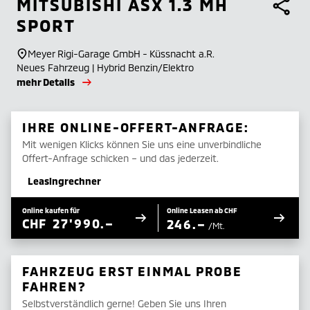
MITSUBISHI
ASX 1.3 MH
SPORT
Meyer Rigi-Garage GmbH - Küssnacht a.R.
Neues Fahrzeug | Hybrid Benzin/Elektro
mehr Details
IHRE ONLINE-OFFERT-ANFRAGE:
Mit wenigen Klicks können Sie uns eine unverbindliche
Offert-Anfrage schicken – und das jederzeit.
Leasingrechner
Online kaufen für
Online Leasen ab CHF
CHF
27'990.–
246.–
/Mt.
FAHRZEUG ERST EINMAL PROBE
FAHREN?
Selbstverständlich gerne! Geben Sie uns Ihren