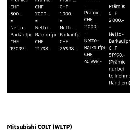
- 
Prämie: 
CHF 
CHF 
CHF 
Prämie: 
CHF 
500.-
1'000.-
1'000.-
CHF 
2'000.-
= 
= 
= 
2'000.-
= 
Netto-
Netto-
Netto-
= 
Netto-
Barkaufpreis: 
Barkaufpreis: 
Barkaufpreis: 
Netto-
Barkaufpre
CHF 
CHF 
CHF 
Barkaufpreis: 
CHF 
19'099.-
21'798.-
26'998.-
CHF 
51'990.-
40'998.-
(Prämie 
nur bei 
teilnehm
Händlern
Mitsubishi COLT (WLTP)