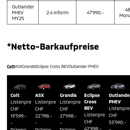
Outlander
4
PHEV
2.4 Inform
47'990.-
Mon
MY25
*Netto-Barkaufpreise
Colt
ASX
Grandis
Eclipse Cross BEV
Outlander PHEV
Colt
ASX
Grandis
Eclipse
Outlande
Cross
PHEV
Listenpreis: 
Listenpreis: 
Listenpreis: 
BEV
Listenprei
CHF 
CHF 
CHF 
Listenpreis: 
CHF 
19'599.-
22'798.-
27'998.-
CHF 
53'990.-
- 
- 
- 
42'998.-
- 
Prämie: 
Prämie: 
Prämie: 