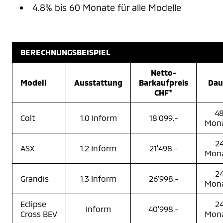
4.8% bis 60 Monate für alle Modelle
BERECHNUNGSBEISPIEL
Netto-
Modell
Ausstattung
Barkaufpreis
Dau
CHF*
4
Colt
1.0 Inform
18'099.-
Mon
2
ASX
1.2 Inform
21'498.-
Mon
2
Grandis
1.3 Inform
26'998.-
Mon
Eclipse
2
Inform
40'998.-
Cross BEV
Mon