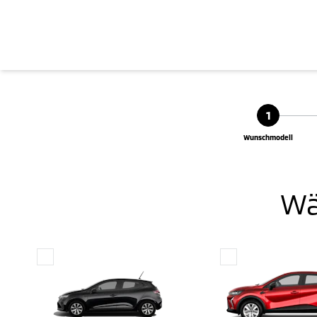
1
Wunschmodell
Wä