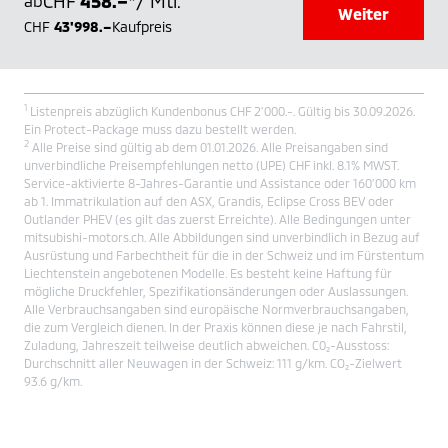
CHF
458.–
/ Mtl.
ab
*
Weiter
CHF
43'998.–
Kaufpreis
1
Listenpreis abzüglich Kundenbonus CHF 2’000.-. Gültig bis 30.09.2026.
Ein Protect-Package muss dazu bestellt werden.
2
Alle Preise sind gültig ab dem 01.01.2026. Alle Preisangaben sind
unverbindliche Preisempfehlungen netto (UPE) CHF inkl. 8.1% MWST.
Service-aktivierte 8-Jahres-Garantie und Assistance oder 160’000 km
ab 1. Immatrikulation auf den ASX, Grandis, Eclipse Cross BEV oder
Outlander PHEV (es gilt das zuerst Erreichte). Alle Bedingungen unter
mitsubishi-motors.ch. Alle Abbildungen sind unverbindlich in Bezug auf
Ausrüstung und Farbechtheit für die in der Schweiz und im Fürstentum
Liechtenstein angebotenen Modelle. Es besteht keine Haftung für
mögliche Druckfehler, Spezifikationsänderungen oder Auslassungen.
Alle Verbrauchsangaben sind europäische Normverbrauchsangaben,
die zum Vergleich dienen. In der Praxis können diese je nach Fahrstil,
Zuladung, Jahreszeit teilweise deutlich abweichen. C0₂-Ausstoss:
Durchschnitt aller Neuwagen in der Schweiz: 111 g/km. CO₂-Zielwert
93.6 g/km.