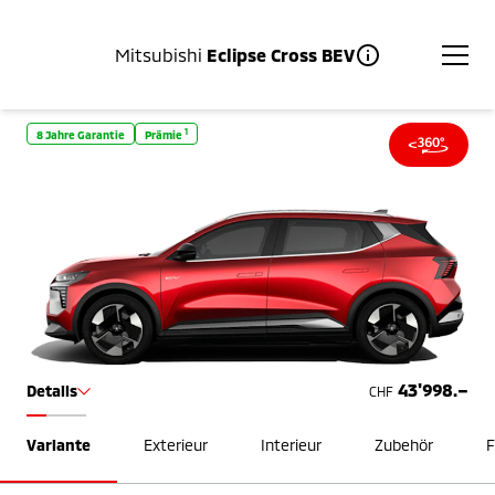
Mitsubishi
Eclipse Cross BEV
1
8 Jahre Garantie
Prämie
43'998.–
Details
CHF
Variante
Exterieur
Interieur
Zubehör
F