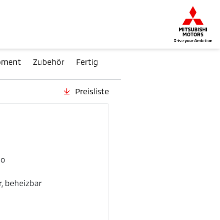
pment
Zubehör
Fertig
Preisliste
Aussenfarben
Sunrise Red
Cryst
Metallic
Metal
io
r, beheizbar