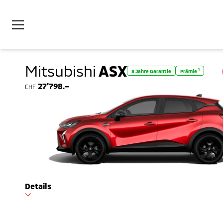
Mitsubishi
ASX
1
8 Jahre Garantie
Prämie
27'798.–
CHF
Details