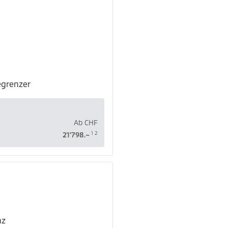
egrenzer
Ab
CHF
1
2
21'798.–
nz