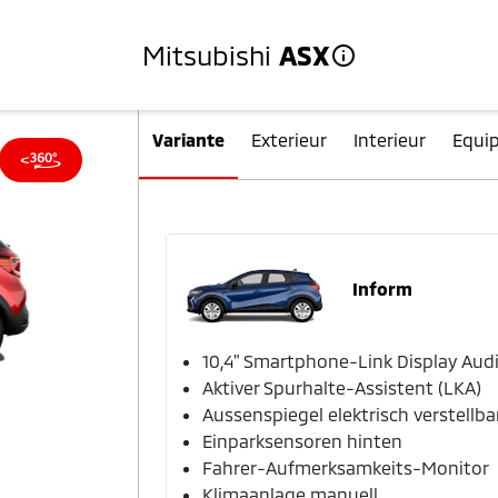
Mitsubishi
ASX
Variante
Exterieur
Interieur
Equi
Inform
10,4" Smartphone-Link Display Aud
Aktiver Spurhalte-Assistent (LKA)
Aussenspiegel elektrisch verstellba
Einparksensoren hinten
Fahrer-Aufmerksamkeits-Monitor
Klimaanlage manuell