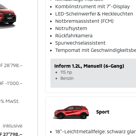
Kombiinstrument mit 7"-Display
LED-Scheinwerfer & Heckleuchten
Notbremsassistent (FCM)
Notrufsystem
Rückfahrkamera
Spurwechselassistent
Tempomat mit Geschwindigkeitsb
F 28'798.–
Inform 1.2L, Manuell (6-Gang)
115 hp
Benzin
F -1'000.–
,1% MwSt.
Sport
inklusive
18"-Leichtmetallfelge: schwarz gla
F 27'798.–