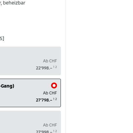
r, beheizbar
S]
Ab
CHF
1
2
22'998.–
7-Gang)
Ab
CHF
1
2
27'798.–
Ab
CHF
1
2
27'998.–