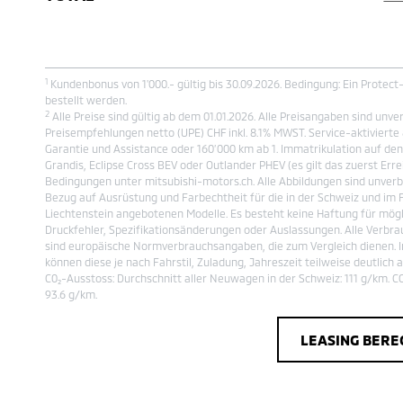
1
Kundenbonus von 1'000.- gültig bis 30.09.2026. Bedingung: Ein Protec
bestellt werden.
2
Alle Preise sind gültig ab dem 01.01.2026. Alle Preisangaben sind unve
Preisempfehlungen netto (UPE) CHF inkl. 8.1% MWST. Service-aktivierte
Garantie und Assistance oder 160’000 km ab 1. Immatrikulation auf den
Grandis, Eclipse Cross BEV oder Outlander PHEV (es gilt das zuerst Errei
Bedingungen unter mitsubishi-motors.ch. Alle Abbildungen sind unverbi
Bezug auf Ausrüstung und Farbechtheit für die in der Schweiz und im
Liechtenstein angebotenen Modelle. Es besteht keine Haftung für mög
Druckfehler, Spezifikationsänderungen oder Auslassungen. Alle Verb
sind europäische Normverbrauchsangaben, die zum Vergleich dienen. In
können diese je nach Fahrstil, Zuladung, Jahreszeit teilweise deutlich 
C0₂-Ausstoss: Durchschnitt aller Neuwagen in der Schweiz: 111 g/km. C
93.6 g/km.
LEASING BER