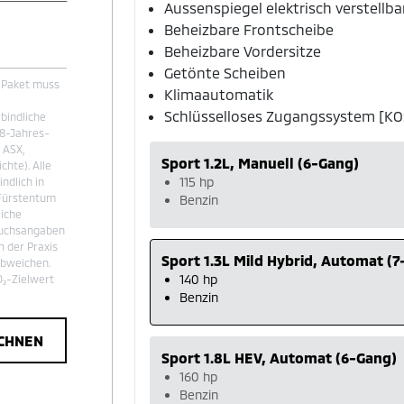
Aussenspiegel elektrisch verstellba
Beheizbare Frontscheibe
Beheizbare Vordersitze
Getönte Scheiben
t-Paket muss
Klimaautomatik
Schlüsselloses Zugangssystem [KO
rbindliche
 8-Jahres-
 ASX,
Sport 1.2L, Manuell (6-Gang)
chte). Alle
115 hp
ndlich in
 Fürstentum
Benzin
liche
rauchsangaben
 der Praxis
Sport 1.3L Mild Hybrid, Automat (
abweichen.
140 hp
O₂-Zielwert
Benzin
ECHNEN
Sport 1.8L HEV, Automat (6-Gang)
160 hp
Benzin