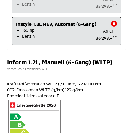
Benzin
1
2
35'298.–
Instyle 1.8L HEV, Automat (6-Gang)
160 hp
Ab
CHF
Benzin
1
2
36'298.–
Inform 1.2L, Manuell (6-Gang) (WLTP)
Verbrauch / Emissionen WLTP
Kraftstoffverbrauch WLTP (l/100km) 5,7 l/100 km
CO2-Emissionen WLTP (g/km) 129 g/km
Energieeffizienzkategorie E