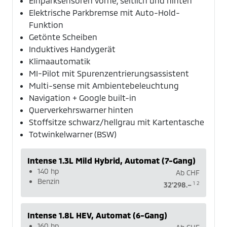
Einparksensoren vorne, seitlich und hinten
Elektrische Parkbremse mit Auto-Hold-
Funktion
Getönte Scheiben
Induktives Handygerät
Klimaautomatik
MI-Pilot mit Spurenzentrierungsassistent
Multi-sense mit Ambientebeleuchtung
Navigation + Google built-in
Querverkehrswarner hinten
Stoffsitze schwarz/hellgrau mit Kartentasche
Totwinkelwarner (BSW)
Intense 1.3L Mild Hybrid, Automat (7-Gang)
140 hp
Ab
CHF
Benzin
1
2
32'298.–
Intense 1.8L HEV, Automat (6-Gang)
160 hp