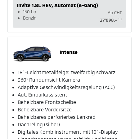
Invite 1.8L HEV, Automat (6-Gang)
160 hp
Ab
CHF
Benzin
1
2
27'898.–
Intense
18"-Leichtmetallfelge: zweifarbig schwarz
360° Rundumsicht Kamera
Adaptive Geschwindigkeitsregelung (ACC)
Aut. Einparkassistent
Beheizbare Frontscheibe
Beheizbare Vordersitze
Beheizbares perforiertes Lenkrad
Dachreling (silber)
Digitales Kombiinstrument mit 10"-Display