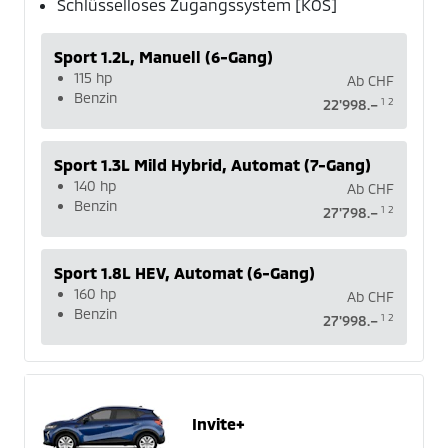
Schlüsselloses Zugangssystem [KOS]
Sport 1.2L, Manuell (6-Gang)
115 hp
Ab
CHF
Benzin
1
2
22'998.–
Sport 1.3L Mild Hybrid, Automat (7-Gang)
140 hp
Ab
CHF
Benzin
1
2
27'798.–
Sport 1.8L HEV, Automat (6-Gang)
160 hp
Ab
CHF
Benzin
1
2
27'998.–
Invite+