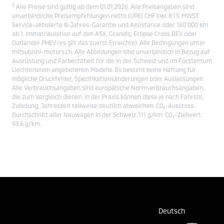
2
Alle Preise sind gültig ab dem 01.01.2026. Alle Preisangaben sind
unverbindliche Preisempfehlungen netto (UPE) CHF inkl. 8.1% MWST.
Service-aktivierte 8-Jahres-Garantie und Assistance oder 160’000 km
ab 1. Immatrikulation auf den ASX, Grandis, Eclipse Cross BEV oder
Outlander PHEV (es gilt das zuerst Erreichte). Alle Bedingungen unter
mitsubishi-motors.ch. Alle Abbildungen sind unverbindlich in Bezug auf
Ausrüstung und Farbechtheit für die in der Schweiz und im Fürstentum
Liechtenstein angebotenen Modelle. Es besteht keine Haftung für
mögliche Druckfehler, Spezifikationsänderungen oder Auslassungen.
Alle Verbrauchsangaben sind europäische Normverbrauchsangaben,
die zum Vergleich dienen. In der Praxis können diese je nach Fahrstil,
Zuladung, Jahreszeit teilweise deutlich abweichen. C0₂-Ausstoss:
Durchschnitt aller Neuwagen in der Schweiz: 111 g/km. CO₂-Zielwert
93.6 g/km.
Deutsch