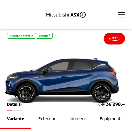
Mitsubishi
ASX
1
8 Jahre Garantie
Prämie
36'298.–
Details
CHF
Variante
Exterieur
Interieur
Equipment