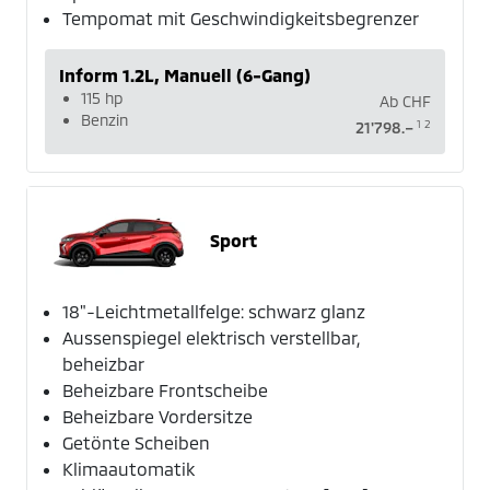
Tempomat mit Geschwindigkeitsbegrenzer
Inform 1.2L, Manuell (6-Gang)
115 hp
Ab
CHF
Benzin
1
2
21'798.–
Sport
18"-Leichtmetallfelge: schwarz glanz
Aussenspiegel elektrisch verstellbar,
beheizbar
Beheizbare Frontscheibe
Beheizbare Vordersitze
Getönte Scheiben
Klimaautomatik