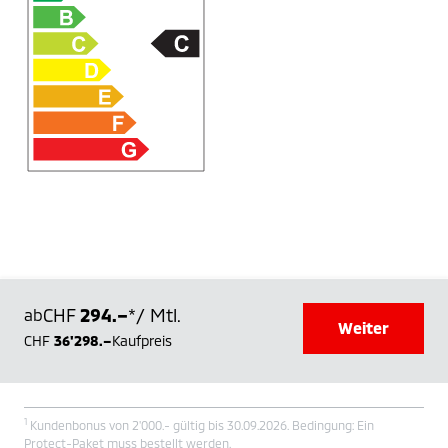
CHF
294.–
/ Mtl.
ab
*
Weiter
CHF
36'298.–
Kaufpreis
1
Kundenbonus von 2'000.- gültig bis 30.09.2026. Bedingung: Ein
Protect-Paket muss bestellt werden.