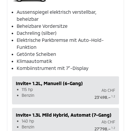
Aussenspiegel elektrisch verstellbar,
beheizbar
Beheizbare Vordersitze
Dachreling (silber)
Elektrische Parkbremse mit Auto-Hold-
Funktion
Getönte Scheiben
Klimaautomatik
Kombiinstrument mit 7"-Display
Invite+ 1.2L, Manuell (6-Gang)
115 hp
Ab
CHF
Benzin
1
2
23'498.–
Invite+ 1.3L Mild Hybrid, Automat (7-Gang)
140 hp
Ab
CHF
Benzin
1
2
27'798.–