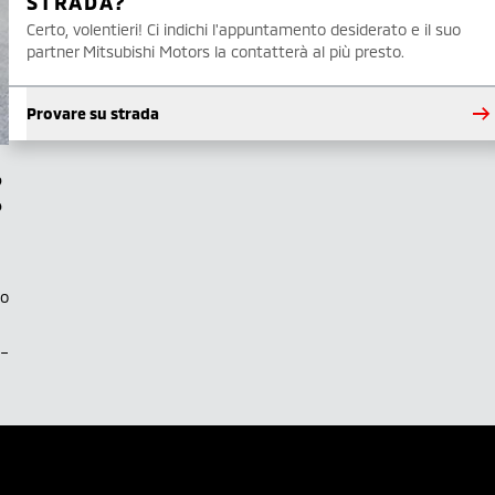
STRADA?
Certo, volentieri! Ci indichi l'appuntamento desiderato e il suo
partner Mitsubishi Motors la contatterà al più presto.
Provare su strada
to
.–