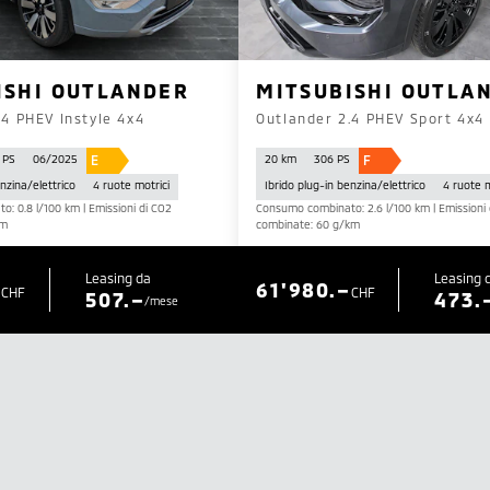
ISHI OUTLANDER
MITSUBISHI OUTLA
.4 PHEV Instyle 4x4
Outlander 2.4 PHEV Sport 4x4
E
F
 PS
06/2025
20 km
306 PS
enzina/elettrico
4 ruote motrici
Ibrido plug-in benzina/elettrico
4 ruote m
: 0.8 l/100 km | Emissioni di CO2
Consumo combinato: 2.6 l/100 km | Emissioni 
km
combinate: 60 g/km
Leasing da
Leasing 
–
61'980.–
CHF
CHF
507.–
473.
/mese