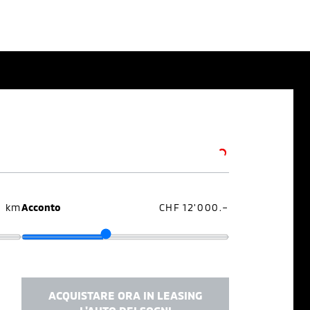
0 km
Acconto
CHF 12'000.–
ACQUISTARE ORA IN LEASING