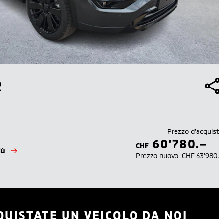
R
Prezzo d’acquis
60'780.–
CHF
iù
Prezzo nuovo
CHF 63'980
QUISTATE UN VEICOLO DA NOI