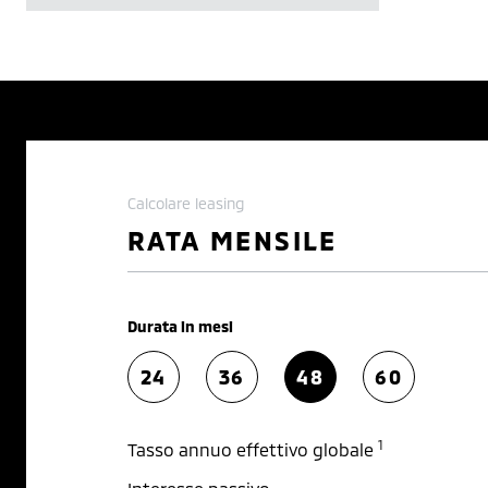
Calcolare leasing
RATA MENSILE
Durata in mesi
24
36
48
60
1
Tasso annuo effettivo globale