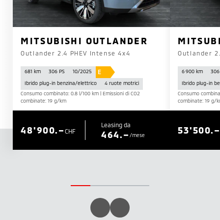
MITSUBISHI OUTLANDER
MITSUB
Outlander 2.4 PHEV Intense 4x4
Outlander 2
E
681 km
306 PS
10/2025
6 900 km
306
Ibrido plug-in benzina/elettrico
4 ruote motrici
Ibrido plug-in b
Consumo combinato: 0.8 l/100 km | Emissioni di CO2
Consumo combinato
combinate: 19 g/km
combinate: 19 g/
Leasing da
48'900.–
53'500.
CHF
464.–
/mese