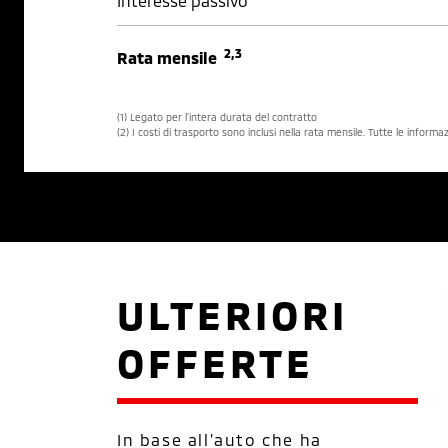
Interesse passivo
2,3
Rata mensile
(1) Legato per l’intera durata del contratto
(2) I costi di trasporto sono inclusi nella rata mensile. Tutte le inform
ULTERIORI
OFFERTE
In base all’auto che ha