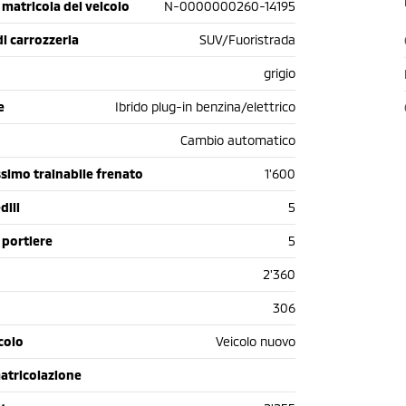
matricola del veicolo
N-0000000260-14195
di carrozzeria
SUV/Fuoristrada
grigio
e
Ibrido plug-in benzina/elettrico
Cambio automatico
simo trainabile frenato
1'600
dili
5
 portiere
5
2'360
306
colo
Veicolo nuovo
atricolazione