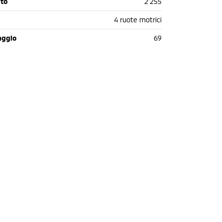
oto
2'255
4 ruote motrici
aggio
69