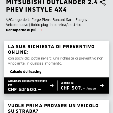
MITSUBISHI
OUTLANDER 2.4
PHEV INSTYLE 4X4
Garage de la Forge Pierre Borcard Sàrl - Epagny
Veicolo nuovo | Ibrido plug-in benzina/elettrico
Per saperne di più
LA SUA RICHIESTA DI PREVENTIVO
ONLINE:
con pochi clic, potrà inviarci una richiesta di preventivo non
vincolante, in qualsiasi momento.
Calcolo del leasing
Acquistare direttamente online
Leasing da
per
CHF
507.–
CHF
53'500.–
/mese
VUOLE PRIMA PROVARE UN VEICOLO
SU STRADA?