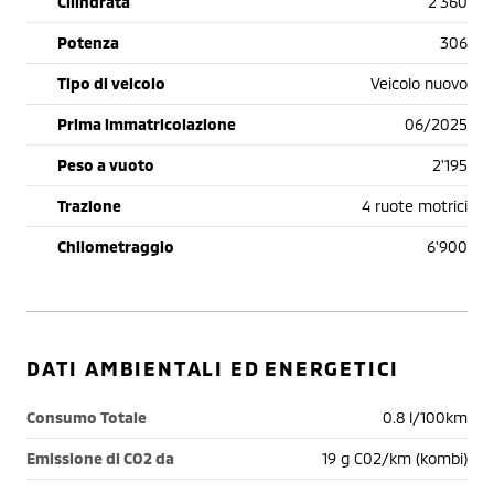
Cilindrata
2'360
Potenza
306
Tipo di veicolo
Veicolo nuovo
Prima immatricolazione
06/2025
Peso a vuoto
2'195
Trazione
4 ruote motrici
Chilometraggio
6'900
DATI AMBIENTALI ED ENERGETICI
Consumo Totale
0.8 l/100km
Emissione di CO2 da
19 g C02/km (kombi)