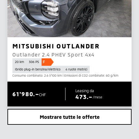
MITSUBISHI OUTLANDER
Outlander 2.4 PHEV Sport 4x4
F
20 km
306 PS
Ibrido plug-in benzina/elettrico
4 ruote motrici
Consumo combinato: 2.6 l/100 km | Emissioni di CO2 combinate: 60 g/km
Leasing da
61'980.–
CHF
473.–
/mese
Mostrare tutte le offerte