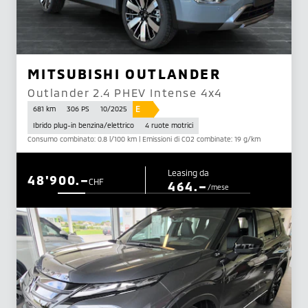
MITSUBISHI OUTLANDER
Outlander 2.4 PHEV Intense 4x4
E
681 km
306 PS
10/2025
Ibrido plug-in benzina/elettrico
4 ruote motrici
Consumo combinato: 0.8 l/100 km | Emissioni di CO2 combinate: 19 g/km
Leasing da
48'900.–
CHF
464.–
/mese