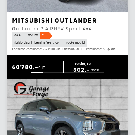
MITSUBISHI OUTLANDER
Outlander 2.4 PHEV Sport 4x4
F
69 km
306 PS
Ibrido plug-in benzina/elettrico
4 ruote motrici
Consumo combinato: 2.6 l/100 km | Emissioni di CO2 combinate: 60 g/km
Leasing da
60'780.–
CHF
602.–
/mese