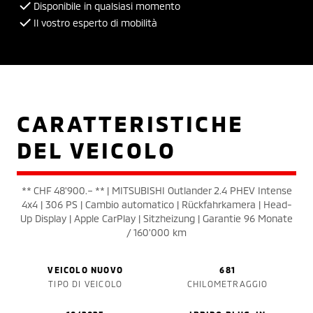
Disponibile in qualsiasi momento
Il vostro esperto di mobilità
CARATTERISTICHE
DEL VEICOLO
** CHF 48'900.– ** | MITSUBISHI Outlander 2.4 PHEV Intense
4x4 | 306 PS | Cambio automatico | Rückfahrkamera | Head-
Up Display | Apple CarPlay | Sitzheizung | Garantie 96 Monate
/ 160'000 km
VEICOLO NUOVO
681
TIPO DI VEICOLO
CHILOMETRAGGIO