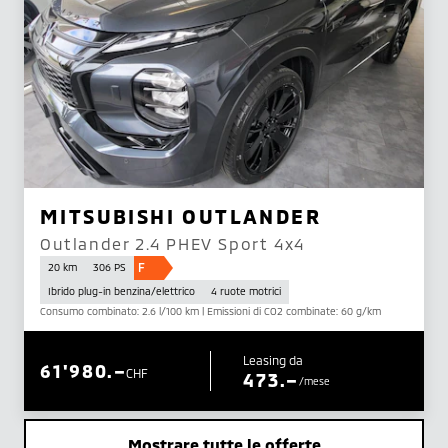
MITSUBISHI OUTLANDER
Outlander 2.4 PHEV Sport 4x4
F
20 km
306 PS
Ibrido plug-in benzina/elettrico
4 ruote motrici
Consumo combinato: 2.6 l/100 km | Emissioni di CO2 combinate: 60 g/km
Leasing da
61'980.–
CHF
473.–
/mese
Mostrare tutte le offerte