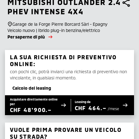
MITSUBISHI
OUTLANDER 2.4
PHEV INTENSE 4X4
Garage de la Forge Pierre Borcard Sàrl - Epagny
Veicolo nuovo | Ibrido plug-in benzina/elettrico
Per saperne di più
LA SUA RICHIESTA DI PREVENTIVO
ONLINE:
con pochi clic, potrà inviarci una richiesta di preventivo non
vincolante, in qualsiasi momento.
Calcolo del leasing
Acquistare direttamente online
Leasing da
per
CHF
464.–
CHF
48'900.–
/mese
VUOLE PRIMA PROVARE UN VEICOLO
SU STRADA?