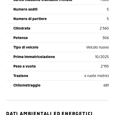
Numero sedili
5
Numero di portiere
5
Cilindrata
2'360
Potenza
306
Tipo di veicolo
Veicolo nuovo
Prima immatricolazione
10/2025
Peso a vuoto
2'195
Trazione
4 ruote motrici
Chilometraggio
681
DATI AMBIENTALI ED ENERGETICI