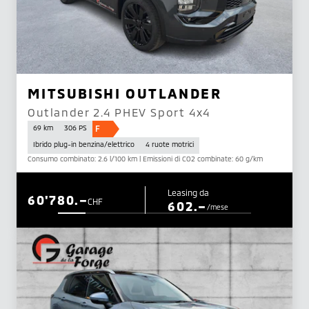
MITSUBISHI OUTLANDER
Outlander 2.4 PHEV Sport 4x4
F
69 km
306 PS
Ibrido plug-in benzina/elettrico
4 ruote motrici
Consumo combinato: 2.6 l/100 km | Emissioni di CO2 combinate: 60 g/km
Leasing da
60'780.–
CHF
602.–
/mese