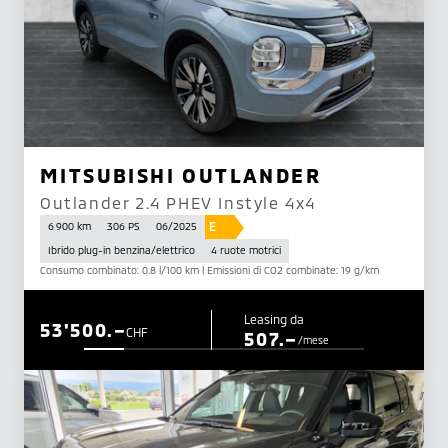
MITSUBISHI OUTLANDER
Outlander 2.4 PHEV Instyle 4x4
E
6 900 km
306 PS
06/2025
Ibrido plug-in benzina/elettrico
4 ruote motrici
Consumo combinato: 0.8 l/100 km | Emissioni di CO2 combinate: 19 g/km
Leasing da
53'500.–
CHF
507.–
/mese