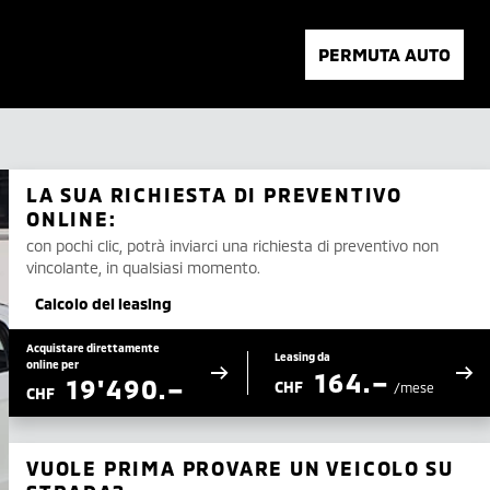
PERMUTA AUTO
LA SUA RICHIESTA DI PREVENTIVO
ONLINE:
con pochi clic, potrà inviarci una richiesta di preventivo non
vincolante, in qualsiasi momento.
Calcolo del leasing
Acquistare direttamente
Leasing da
online per
164.–
19'490.–
CHF
/mese
CHF
VUOLE PRIMA PROVARE UN VEICOLO SU