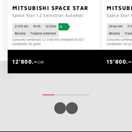
MITSUBISHI SPACE STAR
MITSUB
Space Star 1.2 SwissStar Automat
Space Star 
A
21 072 km
79 PS
12/2016
39 164 km
71 
Benzina
Trazione anteriore
Benzina
Trazi
Consumo combinato: 4.1 l/100 km | Emissioni di CO2
Consumo combinato
combinate: 95 g/km
combinate: 125 g
12'800.–
15'800.–
CHF