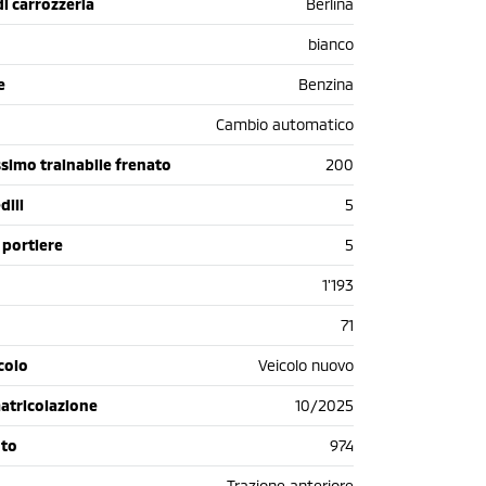
di carrozzeria
Berlina
bianco
e
Benzina
Cambio automatico
simo trainabile frenato
200
dili
5
 portiere
5
1'193
71
colo
Veicolo nuovo
atricolazione
10/2025
oto
974
Trazione anteriore