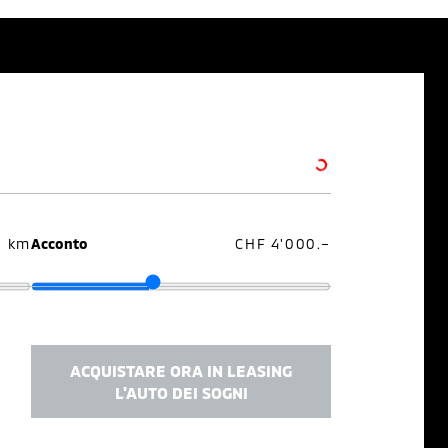
0 km
Acconto
CHF 4'000.–
ACQUISTARE ORA IN LEASING
L'AUTO DEI SOGNI