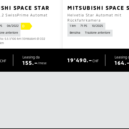
ISHI SPACE STAR
MITSUBISHI SPACE 
1.2 SwissPrime Automat
Helvetia Star Automat mit
Rückfahrkamera
D
PS
06/2022
1 km
71 PS
10/2025
one anteriore
Benzina
Trazione anteriore
: 5.5 l/100 km | Emissioni di CO2
/km
Leasing da
Leasing 
19'490.–
CHF
CHF
155.–
164.
/mese