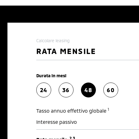
Calcolare leasing
RATA MENSILE
Durata in mesi
24
36
48
60
1
Tasso annuo effettivo globale
Interesse passivo
2,3