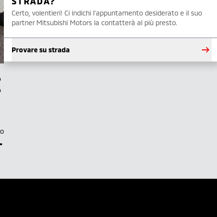
STRADA?
Certo, volentieri! Ci indichi l'appuntamento desiderato e il suo
partner Mitsubishi Motors la contatterà al più presto.
Provare su strada
to
–