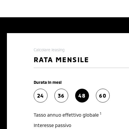
Calcolare leasing
RATA MENSILE
Durata in mesi
24
36
48
60
1
Tasso annuo effettivo globale
Interesse passivo