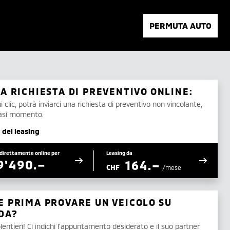
PERMUTA AUTO
UA RICHIESTA DI PREVENTIVO ONLINE:
 clic, potrà inviarci una richiesta di preventivo non vincolante,
iasi momento.
 del leasing
direttamente online per
Leasing da
9'490.–
164.–
CHF
/mese
E PRIMA PROVARE UN VEICOLO SU
DA?
lentieri! Ci indichi l'appuntamento desiderato e il suo partner