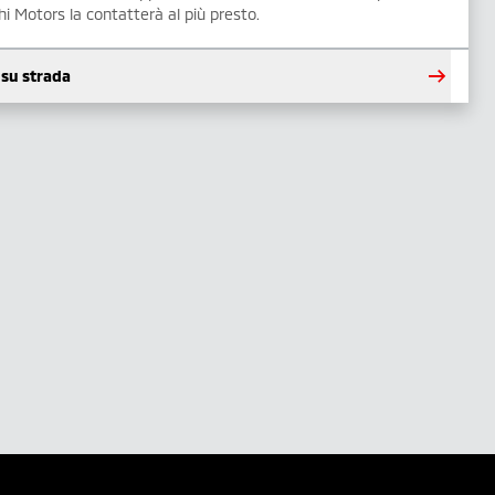
hi Motors la contatterà al più presto.
 su strada