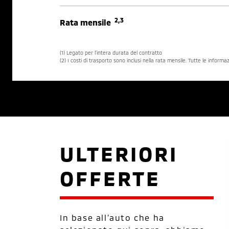
2,3
Rata mensile
(1) Legato per l’intera durata del contratto
(2) I costi di trasporto sono inclusi nella rata mensile. Tutte le inform
ULTERIORI
OFFERTE
In base all’auto che ha