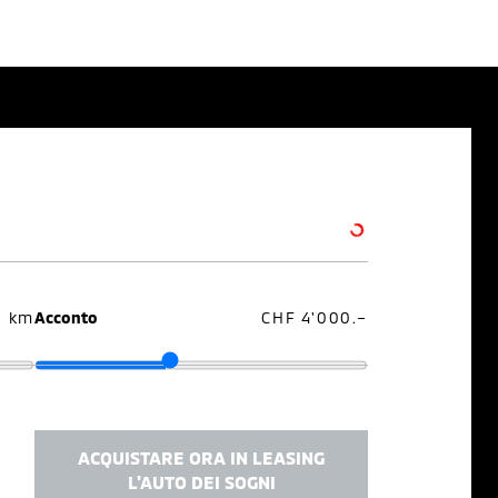
0 km
Acconto
CHF 4'000.–
ACQUISTARE ORA IN LEASING
L'AUTO DEI SOGNI