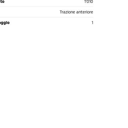
oto
1'010
Trazione anteriore
aggio
1