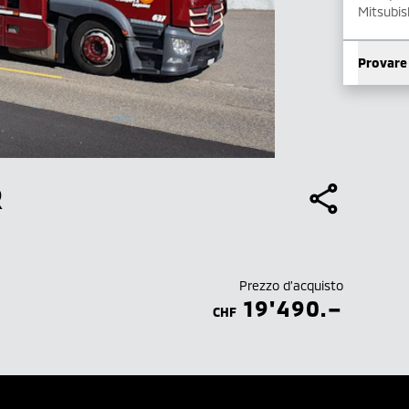
Mitsubis
Provare
R
A
Prezzo d’acquisto
19'490.–
CHF