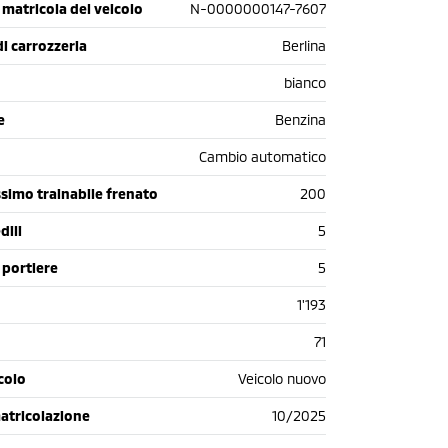
matricola del veicolo
N-0000000147-7607
di carrozzeria
Berlina
bianco
e
Benzina
Cambio automatico
simo trainabile frenato
200
dili
5
 portiere
5
1'193
71
colo
Veicolo nuovo
atricolazione
10/2025