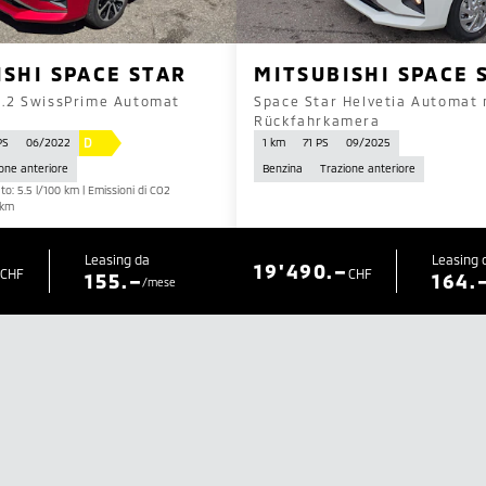
ISHI SPACE STAR
MITSUBISHI SPACE 
1.2 SwissPrime Automat
Space Star Helvetia Automat 
Rückfahrkamera
D
PS
06/2022
1 km
71 PS
09/2025
one anteriore
Benzina
Trazione anteriore
: 5.5 l/100 km | Emissioni di CO2
/km
Leasing da
Leasing 
19'490.–
CHF
CHF
155.–
164.
/mese