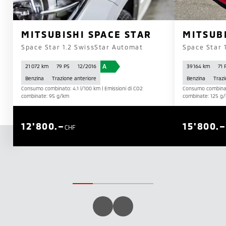
MITSUBISHI SPACE STAR
MITSUB
Space Star 1.2 SwissStar Automat
Space Star 
A
21 072 km
79 PS
12/2016
39 164 km
71 
Benzina
Trazione anteriore
Benzina
Trazi
Consumo combinato: 4.1 l/100 km | Emissioni di CO2
Consumo combinato
combinate: 95 g/km
combinate: 125 g
12'800.–
15'800.–
CHF