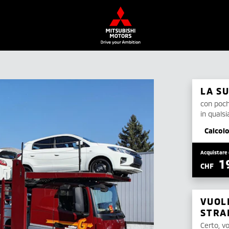
LA S
con pochi
in quals
Calcolo
Acquistare 
1
CHF
VUOL
STRA
Certo, vo