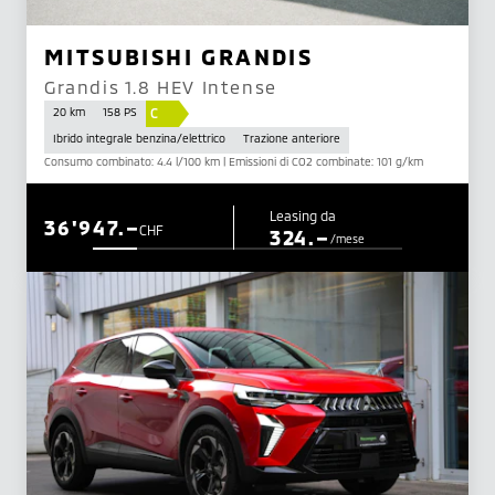
MITSUBISHI GRANDIS
Grandis 1.8 HEV Intense
C
20 km
158 PS
Ibrido integrale benzina/elettrico
Trazione anteriore
Consumo combinato: 4.4 l/100 km | Emissioni di CO2 combinate: 101 g/km
Leasing da
36'947.–
CHF
324.–
/mese