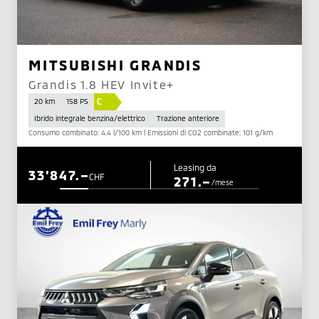
MITSUBISHI GRANDIS
Grandis 1.8 HEV Invite+
C
20 km
158 PS
Ibrido integrale benzina/elettrico
Trazione anteriore
Consumo combinato: 4.4 l/100 km | Emissioni di CO2 combinate: 101 g/km
Leasing da
33'847.–
CHF
271.–
/mese