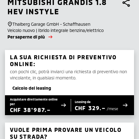
MITSUBISHI
GRANDIS 1.8
HEV INSTYLE
Thalberg Garage GmbH - Schaffhausen
Veicolo nuovo | Ibrido integrale benzina/elettrico
Per saperne di più
LA SUA RICHIESTA DI PREVENTIVO
ONLINE:
con pochi clic, potrà inviarci una richiesta di preventivo non
vincolante, in qualsiasi momento.
Calcolo del leasing
Acquistare direttamente online
Leasing da
per
CHF
329.–
CHF
38'987.–
/mese
VUOLE PRIMA PROVARE UN VEICOLO
SU STRADA?