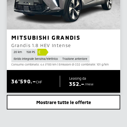
MITSUBISHI GRANDIS
Grandis 1.8 HEV Intense
C
20 km
158 PS
Ibrido integrale benzina/elettrico
Trazione anteriore
Consumo combinato: 4.4 l/100 km | Emissioni di CO2 combinate: 101 g/km
Leasing da
36'590.–
CHF
352.–
/mese
Mostrare tutte le offerte