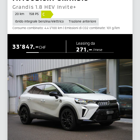
Grandis 1.8 HEV Invite+
C
20 km
158 PS
Ibrido integrale benzina/elettrico
Trazione anteriore
Consumo combinato: 4.4 l/100 km | Emissioni di CO2 combinate: 101 g/km
Leasing da
33'847.–
CHF
271.–
/mese