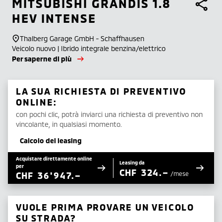
MITSUBISHI
GRANDIS 1.8
HEV INTENSE
Thalberg Garage GmbH - Schaffhausen
Veicolo nuovo | Ibrido integrale benzina/elettrico
Per saperne di più
LA SUA RICHIESTA DI PREVENTIVO
ONLINE:
con pochi clic, potrà inviarci una richiesta di preventivo non
vincolante, in qualsiasi momento.
Calcolo del leasing
Acquistare direttamente online
Leasing da
per
CHF
324.–
CHF
36'947.–
/mese
VUOLE PRIMA PROVARE UN VEICOLO
SU STRADA?