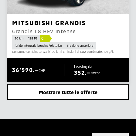
MITSUBISHI GRANDIS
Grandis 1.8 HEV Intense
C
20 km
158 PS
Ibrido integrale benzina/elettrico
Trazione anteriore
Consumo combinato: 4.4 l/100 km | Emissioni di CO2 combinate: 101 g/km
Leasing da
36'590.–
CHF
352.–
/mese
Mostrare tutte le offerte