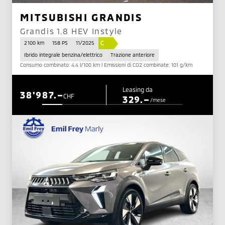
MITSUBISHI GRANDIS
Grandis 1.8 HEV Instyle
C
2 100 km
158 PS
11/2025
Ibrido integrale benzina/elettrico
Trazione anteriore
Consumo combinato: 4.4 l/100 km | Emissioni di CO2 combinate: 101 g/km
Leasing da
38'987.–
CHF
329.–
/mese