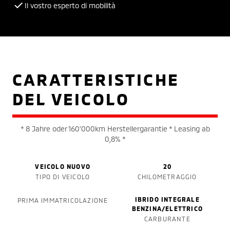
Il vostro esperto di mobilità
CARATTERISTICHE
DEL VEICOLO
* 8 Jahre oder 160'000km Herstellergarantie * Leasing ab
0,8% *
VEICOLO NUOVO
20
TIPO DI VEICOLO
CHILOMETRAGGIO
IBRIDO INTEGRALE
PRIMA IMMATRICOLAZIONE
BENZINA/ELETTRICO
CARBURANTE