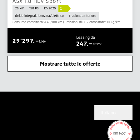
ASX 1.8 HEV Sport
C
25 km
158 PS
12/2025
Ibrido integrale benzina/elettrico
Trazione anteriore
Consumo combinato: 4.4 l/100 km | Emissioni di CO2 combinate: 100 g/km
Leasing da
29'297.–
CHF
247.–
/mese
Mostrare tutte le offerte
Italiano