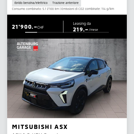
Ibrido benzina/elettrico
Trazione anteriore
Consumo combinato: 5.1 l/100 km | Emissioni di CO2 combinate: 114 g/km
Leasing da
21'900.–
CHF
219.–
/mese
MITSUBISHI ASX