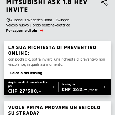
MITSUBISHI
ASX 1.8 HEV
INVITE
Autohaus Wederich Dona - Zwingen
Veicolo nuovo | Ibrido benzina/elettrico
Per saperne di più
LA SUA RICHIESTA DI PREVENTIVO
ONLINE:
con pochi clic, potrà inviarci una richiesta di preventivo non
vincolante, in qualsiasi momento.
Calcolo del leasing
Acquistare direttamente online
Leasing da
per
CHF
242.–
CHF
27'500.–
/mese
VUOLE PRIMA PROVARE UN VEICOLO
SU STRADA?