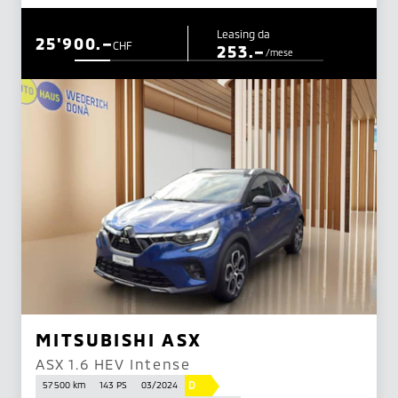
Leasing da
25'900.–
CHF
253.–
/mese
MITSUBISHI ASX
ASX 1.6 HEV Intense
D
57 500 km
143 PS
03/2024